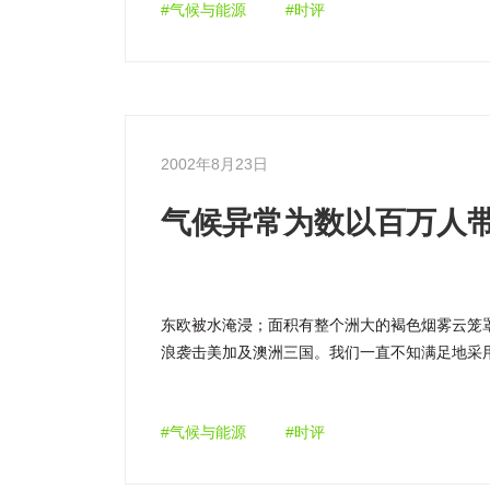
#气候与能源
#时评
2002年8月23日
气候异常为数以百万人
东欧被水淹浸；面积有整个洲大的褐色烟雾云笼
浪袭击美加及澳洲三国。我们一直不知满足地采
非这一切正透露了比以往「温暖」的地球的新状
#气候与能源
#时评