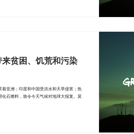
带来贫困、饥荒和污染
罩着亚洲；印度和中国受洪水和天旱侵害；热
用化石燃料，致令今天气候对地球大报复。莫
况？