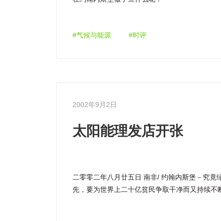
#气候与能源
#时评
2002年9月2日
太阳能理发店开张
二零零二年八月廿五日 南非/ 约翰内斯堡－究竟
先，要为世界上二十亿贫民争取干净而又持续不
仍活在没有电力的日子中。若有人说可再生能源
毛，让他们看看太阳能理发的厉害。