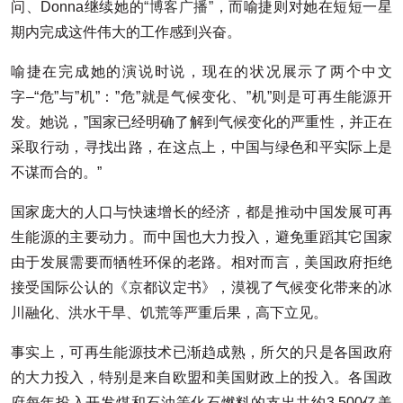
问、Donna继续她的
“博客广播”
，而喻捷则对她在短短一星
期内完成这件伟大的工作感到兴奋。
喻捷在完成她的演说时说，现在的状况展示了两个中文
字–“危”与”机”：”危”就是气候变化、”机”则是可再生能源开
发。她说，”国家已经明确了解到气候变化的严重性，并正在
采取行动，寻找出路，在这点上，中国与绿色和平实际上是
不谋而合的。”
国家庞大的人口与快速增长的经济，都是推动中国发展可再
生能源的主要动力。而中国也大力投入，避免重蹈其它国家
由于发展需要而牺牲环保的老路。相对而言，美国政府拒绝
接受国际公认的《京都议定书》，漠视了气候变化带来的冰
川融化、洪水干旱、饥荒等严重后果，高下立见。
事实上，可再生能源技术已渐趋成熟，所欠的只是各国政府
的大力投入，特别是来自欧盟和美国财政上的投入。各国政
府每年投入开发煤和石油等化石燃料的支出共约3,500亿美