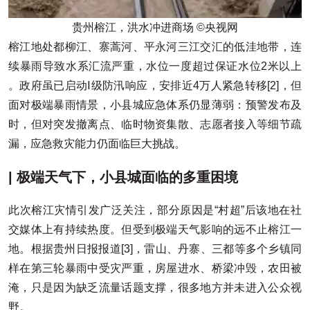
贵州榕江，洪水冲进商场 ©央视网
榕江地处都柳江、寨蒿河、平永河三江交汇的低洼地带，连
续暴雨导致水系汇流严重，水位一度超过保证水位2米以上
。政府虽已启动Ⅰ级防汛响应，安排近4万人紧急转移[2]，但
面对极端暴雨情景，小县城应急体系仍显薄弱：预警发布及
时，但对突发撤离点、临时物资集散、志愿者接入等细节疏
漏，应急救灾能力仍面临巨大挑战。
| 极端天气下，小县城面临的多重困境
此次榕江灾情引发广泛关注，部分原因是“村超”后该地在社
交媒体上有持续热度。但受到极端天气影响的远不止榕江一
地。根据贵州日报报道[3]，雷山、丹寨、三都等多个乡镇同
样在第三轮暴雨中受灾严重，房屋进水、桥梁冲毁，农田被
淹，只是因为缺乏流量话题支撑，很多地方并未进入公众视
野。