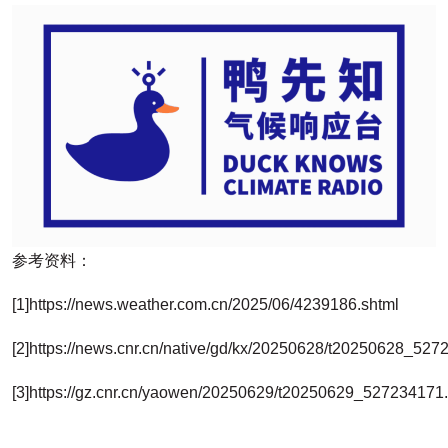
参考资料：
[1]https://news.weather.com.cn/2025/06/4239186.shtml
[2]https://news.cnr.cn/native/gd/kx/20250628/t20250628_527
[3]https://gz.cnr.cn/yaowen/20250629/t20250629_527234171.