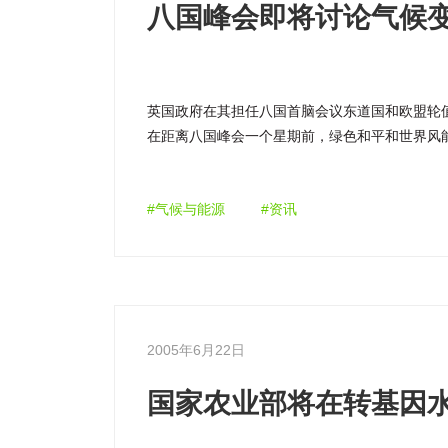
八国峰会即将讨论气候
英国政府在其担任八国首脑会议东道国和欧盟轮
在距离八国峰会一个星期前，绿色和平和世界风
球产业蓝皮书指出，2020年风力发电能达到总装机
力。与此同时，这种清洁能源将向地球大气层减少
#气候与能源
#资讯
2005年6月22日
国家农业部将在转基因