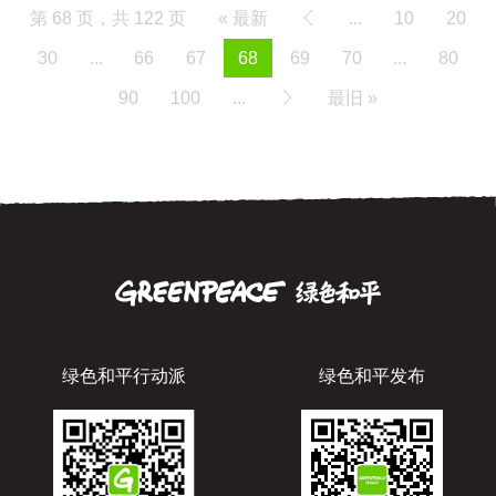
第 68 页，共 122 页
« 最新
...
10
20
30
...
66
67
68
69
70
...
80
90
100
...
最旧 »
绿色和平行动派
绿色和平发布