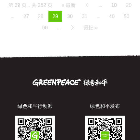
第 29 页，共 252 页
« 最新
...
10
20
...
27
28
29
30
31
...
40
50
60
...
最旧 »
绿色和平行动派
绿色和平发布