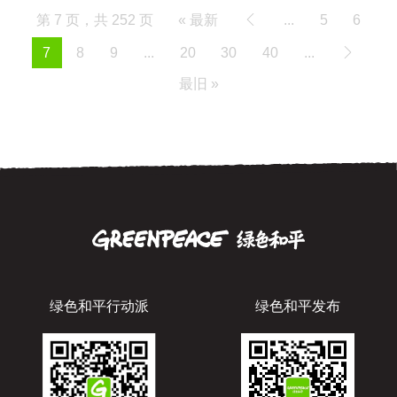
第 7 页，共 252 页
« 最新
...
5
6
7
8
9
...
20
30
40
...
最旧 »
绿色和平行动派
绿色和平发布