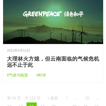
2021年5月11日
大理林火方熄，但云南面临的气候危机
远不止于此
#气候与能源
#时评
第 18 页，共 122 页
« 最新
...
10
...