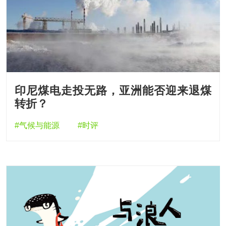
印尼煤电走投无路，亚洲能否迎来退煤
转折？
#气候与能源
#时评