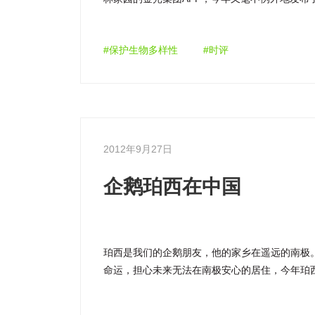
这一次，它又给了自己从现在到2020年一共8年
印尼环保论坛（Walhi）的行动者见证了在P […]
#保护生物多样性
#时评
2012年9月27日
企鹅珀西在中国
珀西是我们的企鹅朋友，他的家乡在遥远的南极
命运，担心未来无法在南极安心的居住，今年珀
物色合适的地点。在考察过奥斯陆、柏林、伦敦