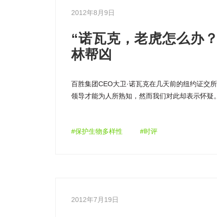
2012年8月9日
“诺瓦克，老虎怎么办？
林帮凶
百胜集团CEO大卫·诺瓦克在几天前的纽约证交所
领导才能为人所熟知，然而我们对此却表示怀疑
用破坏热带雨林的纸质包装盒没什么大不了，而且
国民众称之为“小美国白宫”的、位于美国路易( […
#保护生物多样性
#时评
2012年7月19日