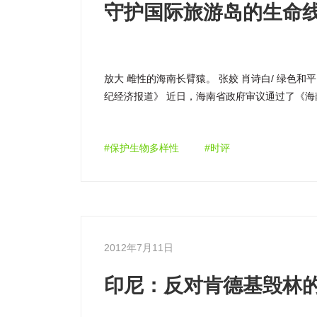
守护国际旅游岛的生命
放大 雌性的海南长臂猿。 张姣 肖诗白/ 绿色和平
纪经济报道》 近日，海南省政府审议通过了《海南省
（以下简称《规划》），明确提出增加海南公益林
之三 […]
#保护生物多样性
#时评
2012年7月11日
印尼：反对肯德基毁林