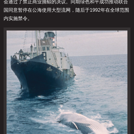
2008
试
、
体
公
拟
南
会通过了禁止商业捕鲸的决议。同期绿色和平成功推动联合
验
示
百
，
的
区
各
国同意暂停在公海使用大型流网，随后于1992年在全球范围
2010
链
重
内实施禁令。
了
2016
2016
2018
2021