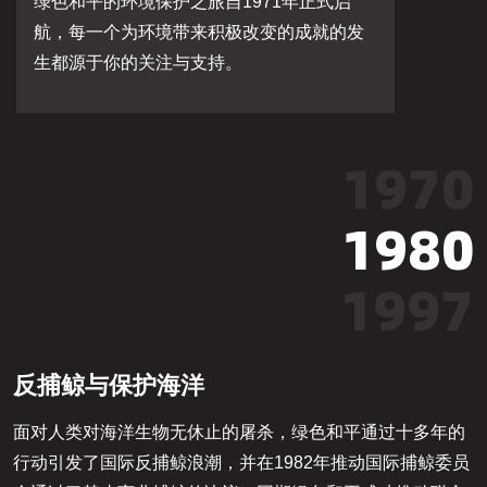
绿色和平的环境保护之旅自1971年正式启
航
，
每一个为环境带来积极改变的成就的发
生都源于你的关注与支持。
1970
1980
1997
2005
反捕鲸与保护海洋
2007
我
国
是
贵
中
转
雀
威
面对人类对海洋生物无休止的屠杀，绿色和平通过十多年的
岛
源
南
威
奥
导
科
，
，
气
行动引发了国际反捕鲸浪潮，并在1982年推动国际捕鲸委员