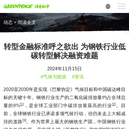
动态 > 阅读全文
转型金融标准呼之欲出 为钢铁行业低
碳转型解决融资难题
2024年11月15日
#气候与能源
#资讯
2020至2030年是实现《巴黎协定》气候目标和中国碳达峰目
标的关键十年。钢铁行业生产的二氧化碳排放量约占全球总
[1]
[2]
量的
8%
，是全球工业部门中碳
排放量最高
的行业
。目
前，全球钢铁行业已承诺多项气候行动，但仍未走上
大幅减
[3]
排
的道路
。作为世界上最大的钢铁生产国，中国钢铁行业