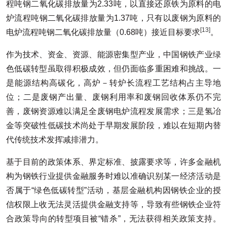
程吨钢二氧化碳排放量为2.33吨，以直接还原铁为原料的电
炉流程吨钢二氧化碳排放量为1.37吨，只有以废钢为原料的
[13]
电炉流程吨钢二氧化碳排放量（0.68吨）接近目标要求
。
作为技术、资金、资源、能源密集型产业，中国钢铁产业绿
色低碳转型虽取得积极成效，但仍面临多重困难和挑战。一
是能源结构高碳化，高炉－转炉长流程工艺结构占主导地
位；二是废钢产出量、废钢利用率和废钢回收体系仍不完
善，废钢资源难以满足全废钢电炉流程发展需求；三是氢冶
金等突破性低碳技术尚处于早期发展阶段，难以在短期内替
代传统技术发挥减排潜力。
基于目前的政策体系、界定标准、披露要求等，许多金融机
构为钢铁行业提供金融服务时难以准确识别某一经济活动是
否属于“绿色低碳转型”活动，基层金融机构因钢铁企业的授
信权限上收无法灵活提供金融支持等，导致有些钢铁企业符
合政策导向的转型项目被“错杀”，无法获得相关政策支持。