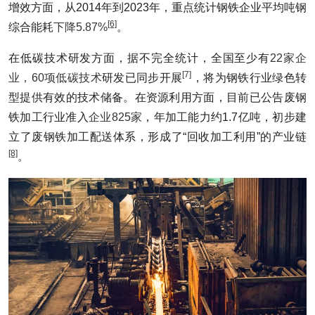
增效方面，从2014年到2023年，重点统计钢铁企业平均吨钢
[6]
综合能耗
下降5.87%
。
在低碳技术研发方面，据不完全统计，全国至少有
22家企
[7]
业，60项低碳技术
研发已同步开展
，将为钢铁行业绿色转
型提供有效的技术储备。在资源利用方面，目前已公告废钢
铁加工行业准入
企业825家
，年加工能力约1.7亿吨，初步建
立了废钢铁加工配送体系，形成了“回收加工利用”的产业链
[8]
。