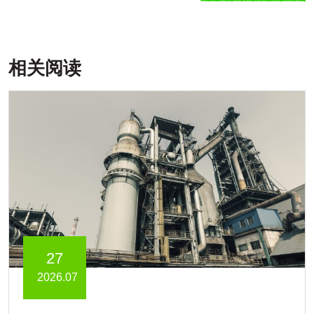
相关阅读
27
2026.07