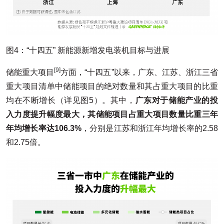
图4：“十四五” 新能源新增发电装机目标与进展
[9]
储能重大项目
方面，“十四五”以来，广东、江苏、浙江三省
重大项目清单中储能项目的绝对数量和其占重大项目的比重
均在不断增长（详见图5）。其中，
广东对于储能产业的投
入力度提升幅度最大，其储能项目占重大项目数量比重三年
年均增长率达106.3%
，分别是江苏和浙江年均增长率的2.58
和2.75倍。