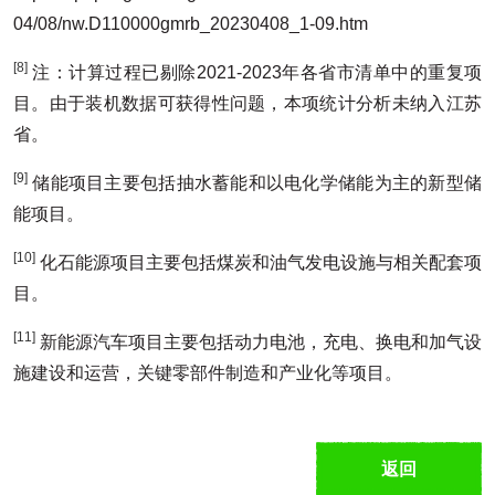
04/08/nw.D110000gmrb_20230408_1-09.htm
[8]
注：计算过程已剔除2021-2023年各省市清单中的重复项
目。由于装机数据可获得性问题，本项统计分析未纳入江苏
省。
[9]
储能项目主要包括抽水蓄能和以电化学储能为主的新型储
能项目。
[10]
化石能源项目主要包括煤炭和油气发电设施与相关配套项
目。
[11]
新能源汽车项目主要包括动力电池，充电、换电和加气设
施建设和运营，关键零部件制造和产业化等项目。
返回