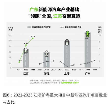
图6：2021-2023 江浙沪粤重大项目中新能源汽车项目数量
与占比