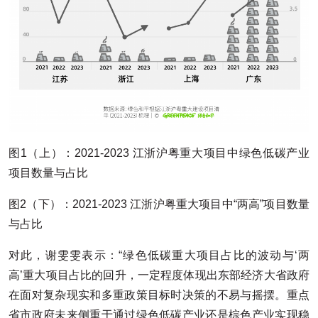
图1（上）：2021-2023 江浙沪粤重大项目中绿色低碳产业
项目数量与占比
图2（下）：2021-2023 江浙沪粤重大项目中“两高”项目数量
与占比
对此，谢雯雯表示：“绿色低碳重大项目占比的波动与‘两
高’重大项目占比的回升，一定程度体现出东部经济大省政府
在面对复杂现实和多重政策目标时决策的不易与摇摆。重点
省市政府未来侧重于通过绿色低碳产业还是棕色产业实现稳