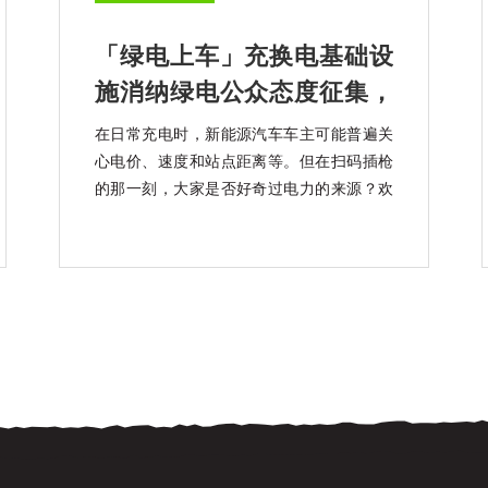
「绿电上车」充换电基础设
施消纳绿电公众态度征集，
知乎上线中
在日常充电时，新能源汽车车主可能普遍关
心电价、速度和站点距离等。但在扫码插枪
的那一刻，大家是否好奇过电力的来源？欢
迎大家参加「绿电上车」充换电基础设施消
纳绿电公众态度征集活动。