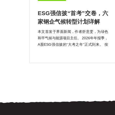
ESG强信披“首考”交卷，六
家钢企气候转型计划详解
本文首发于界面新闻，作者舒意雯，为绿色
和平气候与能源项目主任。 2026年年报季，
A股ESG强信披的“大考之年”正式到来。 按
照《上市公司可持续发展报告指引》的强制
披露要求，宝钢股份(600019.SH)、包钢股
份(600010.SH)、鞍钢股份(000898.SZ)、马
钢股份(600808.SH) […]