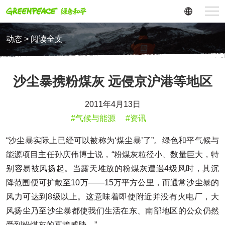
动态 > 阅读全文
沙尘暴携粉煤灰 远侵京沪港等地区
2011年4月13日
#气候与能源
#资讯
“沙尘暴实际上已经可以被称为‘煤尘暴’了”。绿色和平气候与
能源项目主任孙庆伟博士说，“粉煤灰粒径小、数量巨大，特
别容易被风扬起。当露天堆放的粉煤灰遭遇4级风时，其沉
降范围便可扩散至10万——15万平方公里，而通常沙尘暴的
风力可达到8级以上。这意味着即使附近并没有火电厂，大
风扬尘乃至沙尘暴都使我们生活在东、南部地区的公众仍然
受到粉煤灰的直接威胁。”