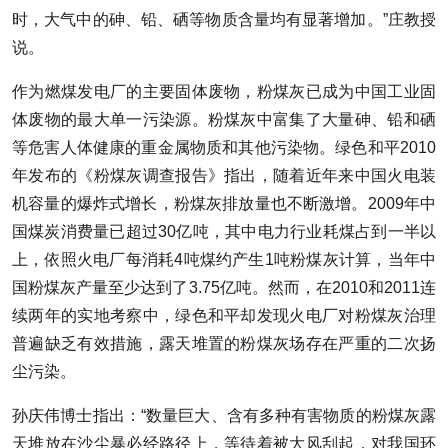
时，大气中的砷、铅、硒等物质含量均有显著增加。”庄教授
说。
作为燃煤发电厂的主要固体废物，粉煤灰已成为中国工业固
体废物的最大单一污染源。粉煤灰中富集了大量砷、铅和硒
等危害人体健康的重金属物质和其他污染物。绿色和平2010
年发布的《粉煤灰调查报告》指出，随着近年来中国火电装
机容量的爆炸式增长，粉煤灰排放量也不断激增。2009年中
国煤炭消费量已超过30亿吨，其中电力行业耗煤占到一半以
上，依照火电厂每消耗4吨煤约产生1吨粉煤灰计算，当年中
国粉煤灰产量至少达到了3.75亿吨。然而，在2010和2011连
续两年的实地考察中，绿色和平却发现火电厂对粉煤灰治理
普遍缺乏有效措施，露天堆置的粉煤灰场存在严重的二次扬
尘污染。
孙庆伟博士指出：“数量巨大、含有多种有害物质的粉煤灰露
天堆放在沙尘暴必经路径上，等待着被大风刮起，对我国环