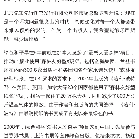
北京先知先行图书发行有限公司的市场总监陈禺舟说：”现在
是一个环境问题很突出的时代。气候变化对每一个人都会带
来难以预料的影响。作为一个出版人，我希望能够尽己所
能，减少碳排放。”
绿色和平早在8年前就在加拿大发起了”
爱书人爱森林
“项目，
推动出版业使用”森林友好型纸张”。包括企鹅集团、兰登书
屋在内的300多家出版社和各国知名作家承诺只使用”森林友
好型纸张。在J.K.罗琳的要求下，2007年出版的《哈利•波特
7》在美国、英国、加拿大等23个国家都使用了”森林友好型
纸张”印刷，相当于保住了20 万株大树，同时减少了800万公
斤温室气体的排放。由于作者和出版商的共同选择，《哈利•
波特》由最消耗纸的书变成了有史以来最绿色的书。
2008年，绿色和平”爱书人爱森林”项目来到中国，先后参与
过香港书展，上海书展等宣传绿色出版。包括张抗抗、杨红