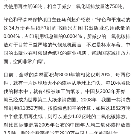
共使用再生纸68吨，相当于减少二氧化碳排放量达750吨。
绿色和平森林保护项目主任马利超介绍说：”绿色和平推动的
这34万册再生纸印刷的书籍只占图书出版业总用纸量的
0.004%，占印刷用纸总量的0.0004%，所减少的二氧化碳排
放对于目前日益严峻的
气候危机
而言，不过是杯水车薪。中
国的出版业在引领绿色纸张的商业机遇，帮助国家
减排放
方
面，空间非常广阔”。
目前，全球的森林面积与8000年前相比仅剩20%。每两秒
钟，就有一片足球场大小的森林从地球上消失。每10棵被砍
伐的树木中，就有4棵被加工为纸浆。中国从2003年开始，
就已经成为世界第二大纸张消费国。2008年，我国一共消费
印刷用纸1852万吨。按照绿色和平的计算，如果这1852万吨
中半数采用再生纸，则可以减少1.02亿吨的二氧化碳排放。
对比国际能源署2005年公布的中国年人均二氧化碳排放量
3.5 吨，则这个数字相当于2910万中国人一年的碳排放。