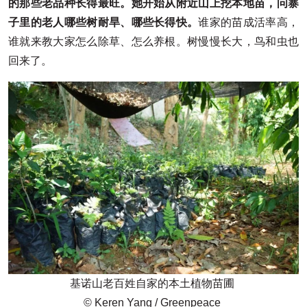
的那些老品种长得最旺。她开始从附近山上挖本地苗，问寨
子里的老人哪些树耐旱、哪些长得快。
谁家的苗成活率高，
谁就来教大家怎么除草、怎么养根。树慢慢长大，鸟和虫也
回来了。
基诺山老百姓自家的本土植物苗圃
© Keren Yang / Greenpeace