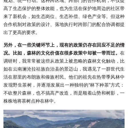
规划、统一行动。这种跨区域、跨部门的合作机制，不仅提
高了生态保护的整体效能，也为生活在保护地周边的社区带
来了新机会，如生态岗位、生态补偿、绿色产业等。但这种
合作机制对政策的设计、落地执行时跨部门的配合协调都提
出了更高的要求。
另外，在一些关键环节上，现有的政策仍存在回应不足的情
况。比如，森林的文化价值在很多政策中却被一带而过。
在
调研时，我常常被这些从政策上被忽略的森林文化触动，比
如在云南澜沧拉祜族自治县的景迈山，我遇见了一群世代生
活在那里的布朗族和傣族村民。他们的祖先在热带季风林中
发现野生茶树，并逐渐发展出一种独特的“林下种茶”方式：
不砍整片森林，也不搞高产改造，而是顺着山势和树影，一
株株地将茶树点种在林中。