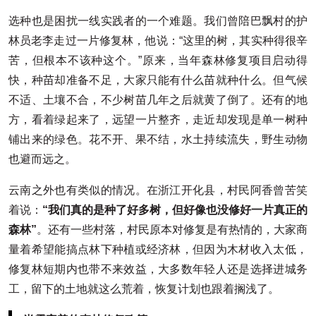
选种也是困扰一线实践者的一个难题。我们曾陪巴飘村的护
林员老李走过一片修复林，他说：“这里的树，其实种得很辛
苦，但根本不该种这个。”原来，当年森林修复项目启动得
快，种苗却准备不足，大家只能有什么苗就种什么。但气候
不适、土壤不合，不少树苗几年之后就黄了倒了。还有的地
方，看着绿起来了，远望一片整齐，走近却发现是单一树种
铺出来的绿色。花不开、果不结，水土持续流失，野生动物
也避而远之。
云南之外也有类似的情况。在浙江开化县，村民阿香曾苦笑
着说：
“我们真的是种了好多树，但好像也没修好一片真正的
森林”
。还有一些村落，村民原本对修复是有热情的，大家商
量着希望能搞点林下种植或经济林，但因为木材收入太低，
修复林短期内也带不来效益，大多数年轻人还是选择进城务
工，留下的土地就这么荒着，恢复计划也跟着搁浅了。