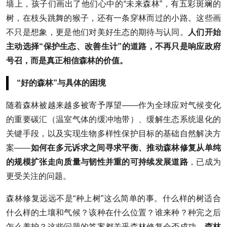
墙上，孩子们画出了他们心中的“未来森林”，有五彩斑斓的
树，在枝头跳舞的猴子，还有一条穿林而过的小路。这些画
不只是想象，更是他们对美好生态的期待与认同。
人们开始
主动选择“保护生态、改善生计”的道路，不再只是响应政府
号召，而是真正相信森林的价值。
“好的森林”与具体的困境
随着森林被越来越多被寄予厚望——作为全球应对气候变化
的重要碳汇（温室气体的缓冲地带）、缓解生态系统退化的
关键手段，以及实现生物多样性保护目标的基础自然解决方
案——
如何在多元诉求之间寻求平衡、推动森林修复从单纯
的规模扩张走向质量与韧性并重的可持续发展道路
，已成为
更受关注的问题。
森林修复远远不是“种上树”这么简单的事。什么样的树适合
什么样的土壤和气候？该种在什么位置？谁来种？种完之后
怎么养护？这些问题的答案都关乎森林修复会否成功。
森林