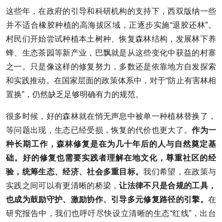
这些年，在政府的引导和科研机构的支持下，西双版纳一些
并不适合橡胶种植的高海拔区域，正逐步实施“退胶还林”。
村民们开始尝试种植本土树种、恢复森林结构，发展林下养
蜂、生态茶园等新产业，巴飘就是从这些变化中获益的村寨
之一。只是像这样的修复努力，多数还是依靠地方自发探索
和实践推动。在国家层面的政策体系中，对于“防止有害林相
置换”，仍然缺乏足够明确有力的规范。
很多时候，好的森林就在悄无声息中被单一种植林替换了，
等问题出现，生态已经受损，恢复的代价也更大了。
作为一
种长期工作，森林修复是在为几十年后的人与自然奠定基
础。好的修复也需要实践者理解在地文化，尊重社区的经
验，统筹生态、经济、社会多重目标。
我们希望，在政策与
实践之间可以有更清晰的桥梁，
让法律不只是合规的工具，
也成为鼓励守护、激励协作、引导多元修复路径的引擎。
在
研究报告中，我们也呼吁尽快设立清晰的生态“红线”，出台