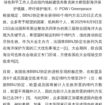
绿色和平工作人员在纽约地标建筑布鲁克林大桥投影海洋保
护视频，呼吁保护海洋。© POW / Greenpeace
根据规定，BBNJ协定将在获得60个缔约方后120日正式生
效。众多寄予期望的国家、机构和个人，将2025年6月9日至
13日由法国和哥斯达黎加共同举办的第三届联合国海洋大会
视为关键节点，希望届时能达到60个缔约方，借此推动协定
尽快生效。作为大会主办方，法国将BBNJ协定生效列为其
在海洋保护方面的三大优先事项之一[1]。大会期间，联合国
海法司也将在会场设立专门区域，方便各国在大会现场交存
批准书[2]。
目前，各国批准BBNJ协定的进程呈现积极态势。在欧盟及
其6个成员国递交批准书后，协定缔约方增至29个（注：根
据BBNJ协定，欧盟成员国将被计入生效所需的缔约方数
目，欧盟不再额外计入，因此当前计入生效所需的缔约方实
际已达28个）[3]。与此同时，众多国家正加紧推进国内批准
程序，例如希腊、加蓬、日本等国家已基本完成国内批准程