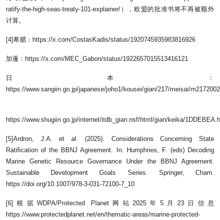
ratify-the-high-seas-treaty-101-explainer/），欧盟的批准书将不再被额外
计算。
[4]希腊：https://x.com/CostasKadis/status/1920745935983816926
加蓬：https://x.com/MEC_Gabon/status/1922657015513416121
日本：
https://www.sangiin.go.jp/japanese/joho1/kousei/gian/217/meisai/m217200
https://www.shugiin.go.jp/internet/itdb_gian.nsf/html/gian/keika/1DDEBEA.
[5]Ardron, J.A. et al. (2025). Considerations Concerning State
Ratification of the BBNJ Agreement. In: Humphries, F. (eds) Decoding
Marine Genetic Resource Governance Under the BBNJ Agreement.
Sustainable Development Goals Series. Springer, Cham.
https://doi.org/10.1007/978-3-031-72100-7_10
[6]根据WDPA/Protected Planet网站2025年5月23日信息
https://www.protectedplanet.net/en/thematic-areas/marine-protected-