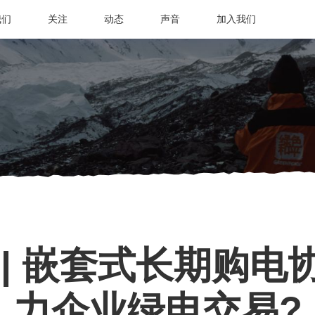
我们
关注
动态
声音
加入我们
 | 嵌套式长期购电
力企业绿电交易?