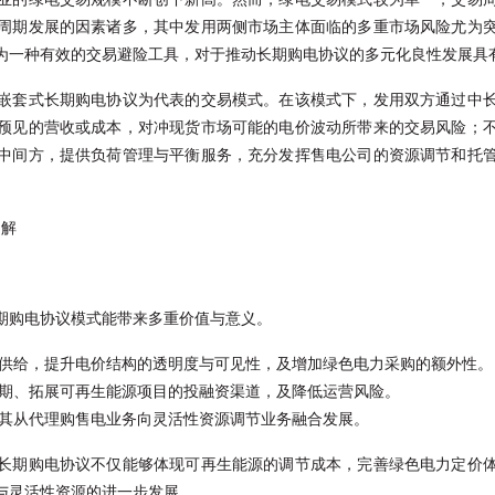
周期发展的因素诸多，其中发用两侧市场主体面临的多重市场风险尤为
为一种有效的交易避险工具，对于推动长期购电协议的多元化良性发展具
嵌套式长期购电协议为代表的交易模式。在该模式下，发用双方通过中
预见的营收或成本，对冲现货市场可能的电价波动所带来的交易风险；
中间方，提供负荷管理与平衡服务，充分发挥售电公司的资源调节和托
图解
期购电协议模式能带来多重价值与意义。
供给，提升电价结构的透明度与可见性，及增加绿色电力采购的额外性。
期、拓展可再生能源项目的投融资渠道，及降低运营风险。
其从代理购售电业务向灵活性资源调节业务融合发展。
长期购电协议不仅能够体现可再生能源的调节成本，完善绿色电力定价
与灵活性资源的进一步发展。