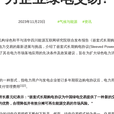
2023年11月23日
#气候与能源
#资讯
际环保机构绿色和平与清华四川能源互联网研究院联合发布报告《嵌套式长期
易的最新进展与挑战，介绍了嵌套式长期购电协议(Sleeved Power Purc
了其在电力市场落地应用的先决条件及政策建议，旨在为扩大绿色电力
的一种形式，指电力用户与发电企业签订多年期双边购电协议后，电力
[1]
[2]
支付管理费用
。
所长蔡元纪表示：
“
嵌套式长期购电协议为中国绿电交易提供了一种新的
的优势，合理降低并有效分摊可再生能源交易的市场风险。
”
业的绿电交易规模不断创下新高。然而，绿电交易模式较为单一，交易