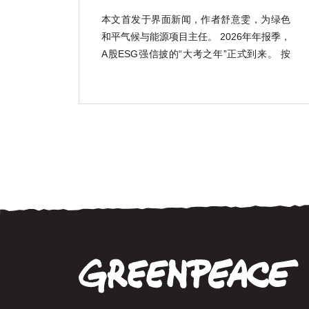
本文首发于界面新闻，作者舒意雯，为绿色
和平气候与能源项目主任。 2026年年报季，
A股ESG强信披的“大考之年”正式到来。 按
照《上市公司可持续发展报告指引》的强制
披露要求，宝钢股份(600019.SH)、包钢股
份(600010.SH)、鞍钢股份(000898.SZ)、马
钢股份(600808.SH) […]