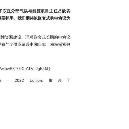
平东亚分部气候与能源项目主任吕歆表
重要抓手。我们期待以嵌套式购电协议为
活性资源建设、理顺嵌套式长期购电协议
消费与全供应链碳中和目标，积极探索包
/s/wjbwB8-7l0C-ATVLJgB4kQ
ctive – 2022 Edition. 取读于