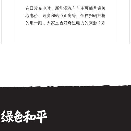
知乎上线中
在日常充电时，新能源汽车车主可能普遍关
心电价、速度和站点距离等。但在扫码插枪
的那一刻，大家是否好奇过电力的来源？欢
迎大家参加「绿电上车」充换电基础设施消
纳绿电公众态度征集活动。