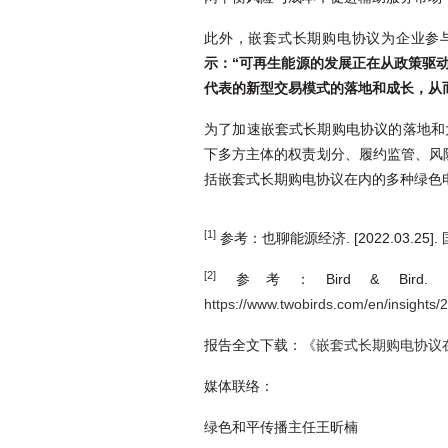
此外，嵌套式长期购电协议为企业参与
示：
“
可再生能源的发展正在从政策驱
代表的新型交易模式的落地和成长，从
为了加速嵌套式长期购电协议的落地和
下多方主体的权责划分、履约监管、风
括嵌套式长期购电协议在内的多种绿色
[1]
参考：也聊能源经济. [2022.03.2
[2]
参考：Bird & Bird. [2022.0
https://www.twobirds.com/en/insights/
报告全文下载：
《嵌套式长期购电协议
媒体联络：
绿色和平传播主任王昕楠