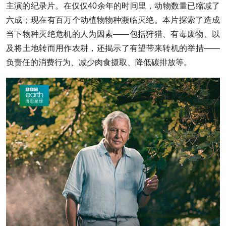
主演的纪录片。在仅仅40余年的时间里，动物数量已缩减了
六成；现在有百万个动植物物种濒临灭绝。本片探索了造成
当下物种灭绝危机的人为因素——包括狩猎、有毒废物、以
及将土地转而用作农耕，还揭示了有望带来转机的举措——
负责任的消费行为、减少肉食摄取、降低碳排放等。