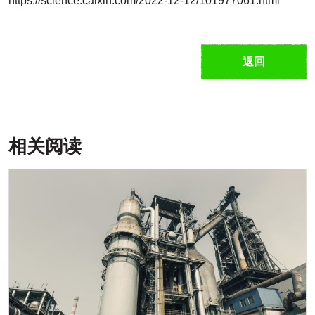
https://science.caixin.com/2022-12-12/101977061.html
返回
相关阅读