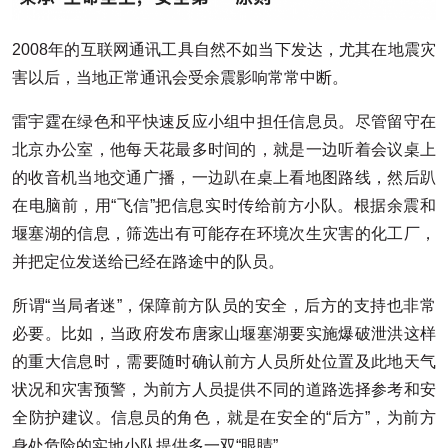
2008年的互联网通讯工具自然不如当下发达，尤其在地震灾
害以后，当地正常通讯会受余震影响常常中断。
雷宇霆在绿色和平快速反应小组中担任信息员。尽管留守在
北京办公室，他每天花最多时间的，就是一边听着会议桌上
的收音机当地交通广播，一边趴在桌上看地图路线，然后趴
在电脑前，用“飞信”把信息实时传给前方小队。根据余震和
堰塞湖的信息，筛选出有可能存在环境次生灾害的化工厂，
并把定位发送给已经在路途中的队员。
所谓“当局者迷”，保障前方队员的安全，后方的支持也非常
必要。比如，当政府发布唐家山堰塞湖要实施爆破泄洪这样
的重大信息时，需要随时确认前方人员所处位置及此地天气
状况和灾害预警，为前方人员提供不同的道路选择参考和安
全防护建议。信息员的角色，就是在安全的“后方”，为前方
身处危险的实地小队提供多一双“眼睛”。