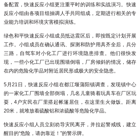
备配置，快速反应小组更注重平时的训练和实战演习。快速
反应小组由各项目组抽调人手共同组成，定期进行相关的专
业能力培训和环境灾害模拟演练。
绿色和平快速反应小组成员抵达震区后，即按既定计划开展
工作。小组成员在确认通讯、探测和防护用具齐全后，兵分
三路，自驾车对小化工厂进行环境隐患排查。他们很快发
现，一些小化工厂已出现围墙倒塌，厂房倾斜的情况，储存
在内的危险化学品对附近居民形成极大的安全隐患。
5月21日，快速反应小组在都江堰蒲阳镇调查，发现镇中心
的一家化工厂围墙全部倒塌，几名儿童骑着玩具车在厂区玩
耍，4户灾民在厂里搭起帐篷居住，在这里生火做饭。距离
20米，就堆放着硫酸铝和浓硫酸等危险化学品。
快速反应小组人员立刻劝导灾民离开，并拉起警戒线，建立
醒目的“危险，请勿靠近！”的警示牌。