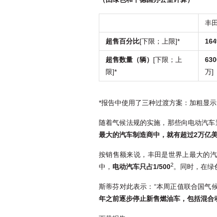
丰
超售百分比
[下限；上限]*
16
超售数量（辆）
[下限；上
63
限]*
万]
*报告中使用了三种过渡方案：加粗显
随着气候法规的实施，那些向电动汽车
最大的汽车制造商中，就有超过2万亿
按销售额来说，丰田是世界上最大的汽车
2
中，
电动汽车只占1/500
。同时，在绿
斯蒂芬对此表示：“本周正值联合国气
年之前逐步停止新售燃油车，包括混合