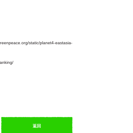
static/planet4-eastasia-
anking/
返回