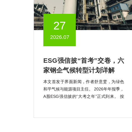
27
2026.07
ESG强信披“首考”交卷，六
家钢企气候转型计划详解
本文首发于界面新闻，作者舒意雯，为绿色
和平气候与能源项目主任。 2026年年报季，
A股ESG强信披的“大考之年”正式到来。 按
照《上市公司可持续发展报告指引》的强制
披露要求，宝钢股份(600019.SH)、包钢股
份(600010.SH)、鞍钢股份(000898.SZ)、马
钢股份(600808.SH) […]