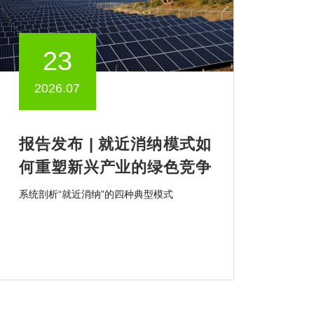
23
2026.07
报告发布 | 就近消纳模式如
何重塑新兴产业的绿色竞争
力？
系统剖析“就近消纳”的四种典型模式