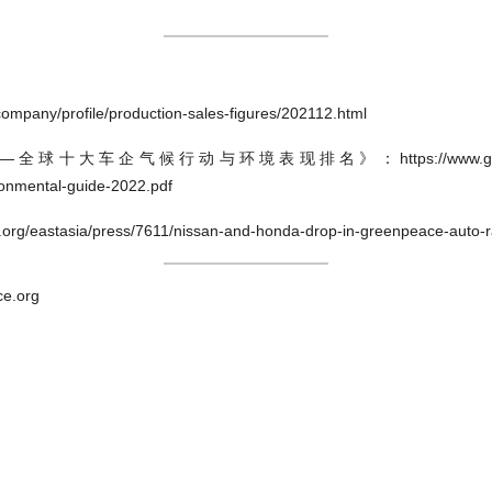
mpany/profile/production-sales-figures/202112.html
大车企气候行动与环境表现排名》：https://www.greenpeace.org/
ronmental-guide-2022.pdf
g/eastasia/press/7611/nissan-and-honda-drop-in-greenpeace-auto-r
e.org