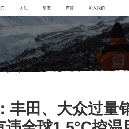
我们
关注
动态
声音
加入我们
：丰田、大众过量
有违全球1.5°C控温