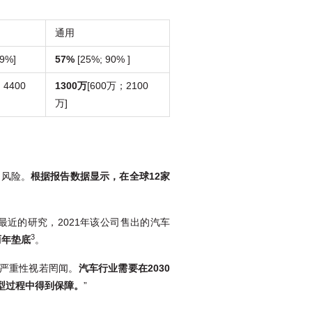
通用
9%]
57%
[25%; 90% ]
；4400
1300万
[600万；2100
万]
的风险。
根据报告数据显示，在全球12家
近的研究，2021年该公司售出的汽车
3
两年垫底
。
的严重性视若罔闻。
汽车行业需要在2030
型过程中得到保障。
”