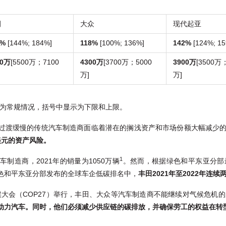
田
大众
现代起亚
4%
[144%; 184%]
118%
[100%; 136%]
142%
[124%; 15
00万
[5500万；7100
4300万
[3700万；5000
3900万
[3500万
万]
万]
示为常规情况，括号中显示为下限和上限。
过渡缓慢的传统汽车制造商面临着潜在的搁浅资产和市场份额大幅减少
美元的资产风险。
1
制造商，2021年的销量为1050万辆
。然而，根据绿色和平东亚分部最
色和平东亚分部发布的全球车企低碳排名中，
丰田2021年至2022年连续
候大会（COP27）举行，丰田、大众等汽车制造商不能继续对气候危机
动力汽车。同时，他们必须减少供应链的碳排放，并确保劳工的权益在转