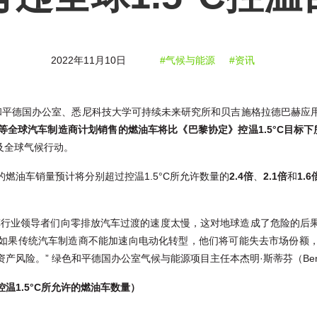
2022年11月10日
#气候与能源
#资讯
绿色和平德国办公室、悉尼科技大学可持续未来研究所和贝吉施格拉德巴赫应
等全球汽车制造商计划销售的燃油车将比《巴黎协定》控温1.5°C目标下
危及全球气候行动。
燃油车销量预计将分别超过控温1.5°C所允许数量的
2.4倍
、
2.1倍
和
1.6
车行业领导者们向零排放汽车过渡的速度太慢，这对地球造成了危险的后
如果传统汽车制造商不能加速向电动化转型，他们将可能失去市场份额
险。” 绿色和平德国办公室气候与能源项目主任本杰明·斯蒂芬（Benjami
温1.5°C所允许的燃油车数量）