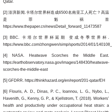
Qatar.
[2] 澎湃新闻.卡塔尔世界杯造成6500名南亚工人死亡？高温
是罪魁祸首
https://www.thepaper.cn/newsDetail_forward_11473587
[3] BBC. 卡塔尔世界杯延期 变成冬季世界杯.
https://www.bbc.com/zhongwen/simp/sports/2014/01/140108
[4] NASA. Heatwave Scorches the Middle East.
https://earthobservatory.nasa.gov/images/148430/heatwave-
scorches-the-middle-east
[5] GFDRR. https://thinkhazard.org/en/report/201-qatar/EH
[6] Flouris, A. D., Dinas, P. C., Ioannou, L. G., Nybo, L.,
Havenith, G., Kenny, G. P., & Kjellstrom, T. (2018). Workers’
health and productivity under occupational heat strain: a