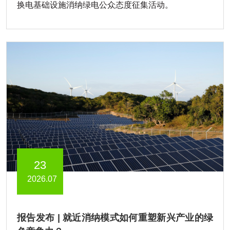
换电基础设施消纳绿电公众态度征集活动。
23
2026.07
报告发布 | 就近消纳模式如何重塑新兴产业的绿