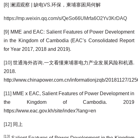
[8]
澜湄观察 | 缺电VS.环保，柬埔寨困局何解
https://mp.weixin.qq.com/s/QeSo66UMrfa6O2Yv3KrDAQ
[9]
MME and EAC: Salient Features of Power Development
in the Kingdom of Cambodia (EAC’s Consolidated Report
for Year 2017, 2018 and 2019).
[10]
世通海外咨询.一文看懂柬埔寨电力产业发展风险和机遇.
2018.
http://www.chinapower.com.cn/informationjzqb/20181127/125
[11]
MME x EAC, Salient Features of Power Development in
the Kingdom of Cambodia. 2019
https://www.eac.gov.kh/site/index?lang=en
[12]
同上
[13]
Salient Features of Power Development in the Kingdom