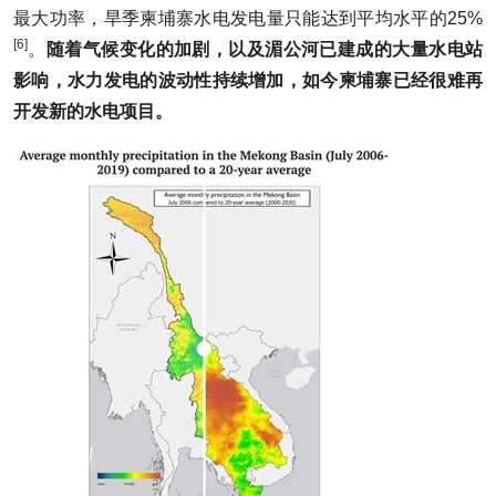
最大功率，旱季柬埔寨水电发电量只能达到平均水平的25%
[6]
。
随着气候变化的加剧，以及湄公河已建成的大量水电站
影响，水力发电的波动性持续增加，如今柬埔寨已经很难再
开发新的水电项目。