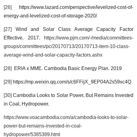
[26]
https://www.lazard.com/perspective/levelized-cost-of-
energy-and-levelized-cost-of-storage-2020/
[27]
Wind and Solar Class Average Capacity Factor
Effective. 2017.
https://www.pjm.com/-/media/committees-
groups/committees/pc/20170713/20170713-item-10-class-
average-wind-and-solar-capacity-factors.ashx
[28]
ERIA x MME. Cambodia Basic Energy Plan. 2019
[29]
https://mp.weixin.qq.com/s/c6FFijX_9EP04A2s59xc4Q
[30]
Cambodia Looks to Solar Power, But Remains Invested
in Coal, Hydropower.
https://www.voacambodia.com/a/cambodia-looks-to-solar-
power-but-remains-invested-in-coal-
hydropower/5385389.html