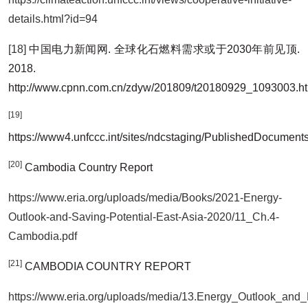
details.html?id=94
[18]
中国电力新闻网. 全球化石燃料需求或于2030年前见顶.
2018.
http://www.cpnn.com.cn/zdyw/201809/t20180929_1093003.h
[19]
https://www4.unfccc.int/sites/ndcstaging/PublishedDocu
[20]
Cambodia Country Report
https://www.eria.org/uploads/media/Books/2021-Energy-
Outlook-and-Saving-Potential-East-Asia-2020/11_Ch.4-
Cambodia.pdf
[21]
CAMBODIA COUNTRY REPORT
https://www.eria.org/uploads/media/13.Energy_Outlook_a