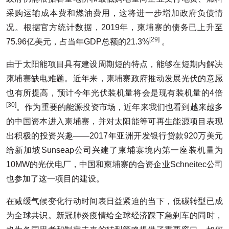
采购运输成本费和燃油费用，这将进一步增加政府负债情
况。根据官方统计数据，2019年，柬埔寨的债务已上升至
[29]
75.96亿美元，占当年GDP总额的21.3%
。
由于太阳能项目具有建设周期短的特点，能够在短期内解决
柬埔寨缺电难题。近年来，柬埔寨政府推动发展光伏的意愿
也有所提高，预计今年光伏装机量将会是现有装机量的4倍
[30]
。作为重要的能源投资市场，近年来我们也看到越来越多
的中国资本进入柬埔寨，并对太阳能等可再生能源项目表现
出积极的投资兴趣——2017年亚洲开发银行贷款920万美元
给新加坡Sunseap公司兴建了柬埔寨境内第一座装机量为
10MW的光伏电厂，中国和柬埔寨的合资企业Schneitec公司
也参加了这一项目的建设。
在减缓气候变化行动时间表日益紧迫的当下，低碳转型已成
为全球共识。新冠肺炎疫情给全球经济踩下急刹车的同时，