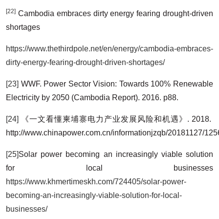
[22]
Cambodia embraces dirty energy fearing drought-driven
shortages
https://www.thethirdpole.net/en/energy/cambodia-embraces-
dirty-energy-fearing-drought-driven-shortages/
[23]
WWF. Power Sector Vision: Towards 100% Renewable
Electricity by 2050 (Cambodia Report). 2016. p88.
[24]
《一文看懂柬埔寨电力产业发展风险和机遇》. 2018.
http://www.chinapower.com.cn/informationjzqb/20181127/125
[25]
Solar power becoming an increasingly viable solution
for local businesses
https://www.khmertimeskh.com/724405/solar-power-
becoming-an-increasingly-viable-solution-for-local-
businesses/