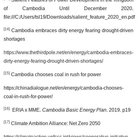
of Cambodia Until December 2020.
file:///C:/Users/tsl19/Downloads/salient_feature_2020_en.pdf
[14]
Cambodia embraces dirty energy fearing drought-driven
shortages
https://www.thethirdpole.net/en/energy/cambodia-embraces-
dirty-energy-fearing-drought-driven-shortages/
[15]
Cambodia chooses coal in rush for power
https://chinadialogue.net/en/energy/cambodia-chooses-
coal-in-rush-for-power/
[16]
ERIA x MME.
Cambodia Basic Energy Plan
. 2019. p19
[17]
Climate Ambition Alliance: Net Zero 2050
https://climateaction.unfccc.int/views/cooperative-initiative-