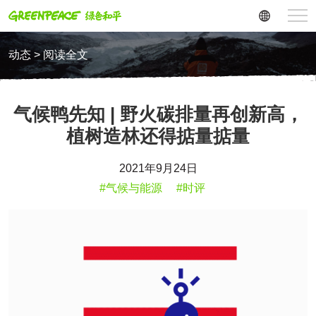
动态 > 阅读全文
气候鸭先知 | 野火碳排量再创新高，
植树造林还得掂量掂量
2021年9月24日
#气候与能源
#时评