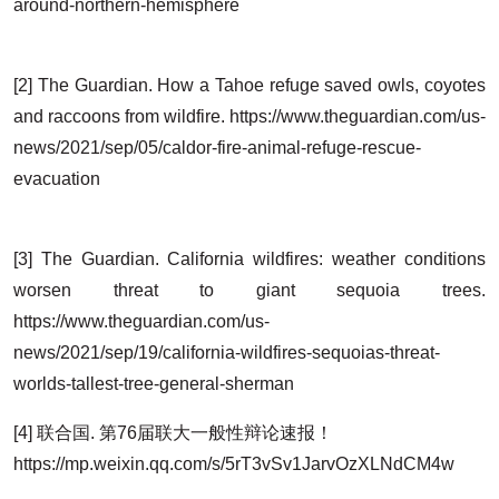
around-northern-hemisphere
[2] The Guardian. How a Tahoe refuge saved owls, coyotes
and raccoons from wildfire. https://www.theguardian.com/us-
news/2021/sep/05/caldor-fire-animal-refuge-rescue-
evacuation
[3] The Guardian. California wildfires: weather conditions
worsen threat to giant sequoia trees.
https://www.theguardian.com/us-
news/2021/sep/19/california-wildfires-sequoias-threat-
worlds-tallest-tree-general-sherman
[4] 联合国. 第76届联大一般性辩论速报！
https://mp.weixin.qq.com/s/5rT3vSv1JarvOzXLNdCM4w