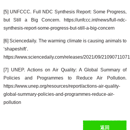
[5] UNFCCC. Full NDC Synthesis Report: Some Progress,
but Still a Big Concern. https://unfccc.int/news/full-ndc-
synthesis-report-some-progress-but-still-a-big-concern
[6] Sciencedaily. The warming climate is causing animals to
‘shapeshift’.
https://www.sciencedaily.com/releases/2021/09/2109071107
[7] UNEP. Actions on Air Quality: A Global Summary of
Policies and Programmes to Reduce Air Pollution.
https://www.unep.org/resources/report/actions-air-quality-
global-summary-policies-and-programmes-reduce-air-
pollution
返回