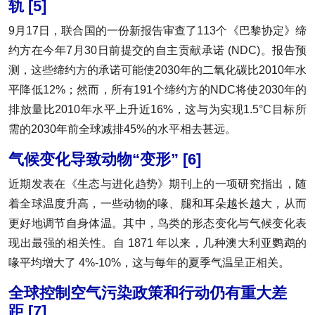
轨
[5]
9月17日，联合国的一份新报告审查了113个《巴黎协定》缔
约方在今年7月30日前提交的自主贡献承诺 (NDC)。报告预
测，这些缔约方的承诺可能使2030年的二氧化碳比2010年水
平降低12%；然而，所有191个缔约方的NDC将使2030年的
排放量比2010年水平上升近16%，这与为实现1.5°C目标所
需的2030年前全球减排45%的水平相去甚远。
气候变化导致动物“变形”
[6]
近期发表在《生态与进化趋势》期刊上的一项研究指出，随
着全球温度升高，一些动物的喙、腿和耳朵越长越大，从而
更好地调节自身体温。其中，鸟类的形态变化与气候变化表
现出最强的相关性。自 1871 年以来，几种澳大利亚鹦鹉的
喙平均增大了 4%-10%，这与每年的夏季气温呈正相关。
全球控制空气污染政策和行动仍有重大差
距
[7]