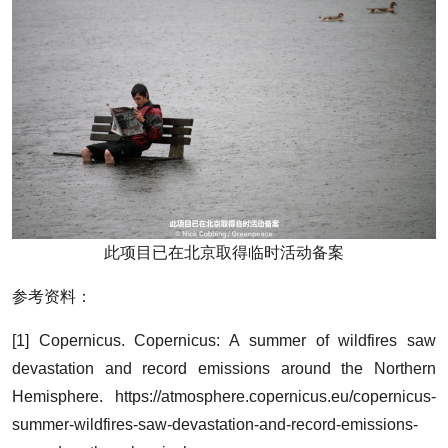
此项目已在北京取得临时活动备案
参考资料：
[1] Copernicus. Copernicus: A summer of wildfires saw
devastation and record emissions around the Northern
Hemisphere. https://atmosphere.copernicus.eu/copernicus-
summer-wildfires-saw-devastation-and-record-emissions-