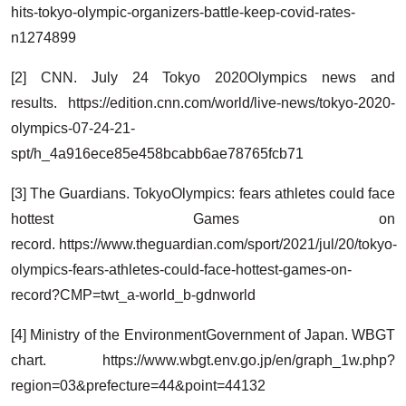
hits-tokyo-olympic-organizers-battle-keep-covid-rates-
n1274899
[2] CNN. July 24 Tokyo 2020Olympics news and
results. https://edition.cnn.com/world/live-news/tokyo-2020-
olympics-07-24-21-
spt/h_4a916ece85e458bcabb6ae78765fcb71
[3] The Guardians. TokyoOlympics: fears athletes could face
hottest Games on
record. https://www.theguardian.com/sport/2021/jul/20/tokyo-
olympics-fears-athletes-could-face-hottest-games-on-
record?CMP=twt_a-world_b-gdnworld
[4] Ministry of the EnvironmentGovernment of Japan. WBGT
chart. https://www.wbgt.env.go.jp/en/graph_1w.php?
region=03&prefecture=44&point=44132