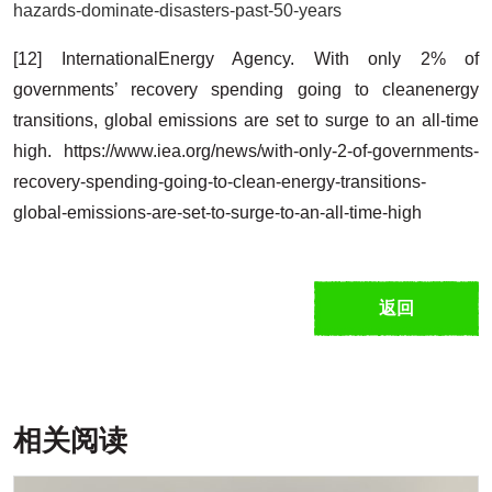
hazards-dominate-disasters-past-50-years
[12] InternationalEnergy Agency. With only 2% of
governments’ recovery spending going to cleanenergy
transitions, global emissions are set to surge to an all-time
high. https://www.iea.org/news/with-only-2-of-governments-
recovery-spending-going-to-clean-energy-transitions-
global-emissions-are-set-to-surge-to-an-all-time-high
返回
相关阅读