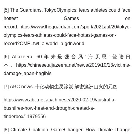
[5] The Guardians. TokyoOlympics: fears athletes could face
hottest Games on
record. https://www.theguardian.com/sport/2021/jul/20/tokyo-
olympics-fears-athletes-could-face-hottest-games-on-
record?CMP=twt_a-world_b-gdnworld
[6] Aljazeera. 60年来最强台风“海贝思”登陆日
本. https://chinese.aljazeera.net/news/2019/10/13/victims-
damage-japan-hagibis
[7] ABC news. 十亿动物生灵涂炭 解密澳洲山火的元凶.
https://www.abc.net.au/chinese/2020-02-19/australia-
bushfires-how-heat-and-drought-created-a-
tinderbox/11979556
[8] Climate Coalition. GameChanger: How climate change