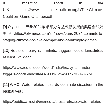
is impacting sports in the
U.K. https://www.theclimatecoalition.org/s/The-Climate-
Coalition_Game-Changer.pdf
[9] Olympics. 巴黎2024承诺举办有益气候发展的奥运会和残
奥会.https://olympics.com/zh/news/paris-2024-commits-to-
staging-climate-positive-olympic-and-paralympic-games
[10] Reuters. Heavy rain inIndia triggers floods, landslides;
at least 125 dead.
https://www.reuters.com/world/india/heavy-rain-india-
triggers-floods-landslides-least-125-dead-2021-07-24/
[11] WMO. Water-related hazards dominate disasters in the
past50 year.
https://public.wmo.int/en/media/press-release/water-related-