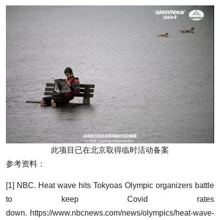
此项目已在北京取得临时活动备案
参考资料：
[1] NBC. Heat wave hits Tokyoas Olympic organizers battle
to keep Covid rates
down. https://www.nbcnews.com/news/olympics/heat-wave-