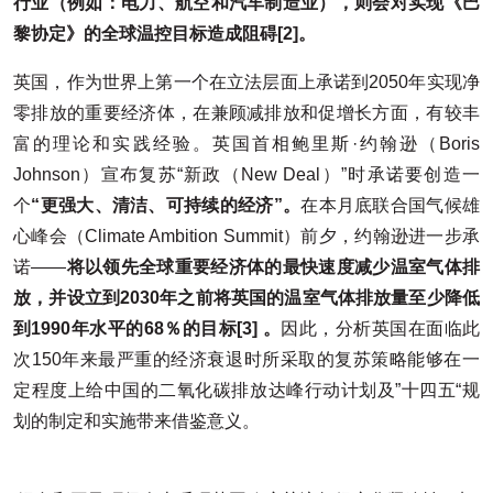
行业（例如：电力、航空和汽车制造业），则会对实现《巴
黎协定》的全球温控目标造成阻碍[2]。
英国，作为世界上第一个在立法层面上承诺到2050年实现净
零排放的重要经济体，在兼顾减排放和促增长方面，有较丰
富的理论和实践经验。英国首相鲍里斯·约翰逊（Boris
Johnson）宣布复苏“新政（New Deal）”时承诺要创造一
个
“更强大、清洁、可持续的经济”。
在本月底联合国气候雄
心峰会（Climate Ambition Summit）前夕，约翰逊进一步承
诺——
将以领先全球重要经济体的最快速度减少温室气体排
放，并设立到2030年之前将英国的温室气体排放量至少降低
到1990年水平的68％的目标[3] 。
因此，分析英国在面临此
次150年来最严重的经济衰退时所采取的复苏策略能够在一
定程度上给中国的二氧化碳排放达峰行动计划及”十四五“规
划的制定和实施带来借鉴意义。