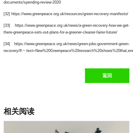
documents/spending-review-2020
[32] https://www.greenpeace.org.uk/resources/green-recovery-manifesto/
[33] https://www.greenpeace.org.uk/news/a-green-recovery-how-we-get-
there-greenpeace-sets-out-plans-for-a-greener-cleaner-fairer-future/
[34] https://www.greenpeace.org.uk/news/green-jobs-government-green-
recovery/#:~:text=New%20Greenpeace%20research%20shows%20that,en
返回
相关阅读