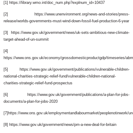
[1] https://library.wmo.int/doc_num.php?explnum_id=10437
[2] https://www.unenvironment.org/news-and-stories/press-
release/worlds-governments-must-wind-down-fossil-fuel-production-6-year
[3] https://www.gov.uk/government/news/uk-sets-ambitious-new-climate-
target-ahead-of-un-summit
[4]
https://www.ons.gov.uk/economy/grossdomesticproductgdp/timeseries/abm
[5] https://www.gov.uk/government/publications/vulnerable-children-
national-charities-strategic-relief-fund/vulnerable-children-national-
charities-strategic-relief-fund-prospectus
[6] https://www.gov.uk/government/publications/a-plan-for-jobs-
documents/a-plan-for-jobs-2020
[7]https://www.ons.gov.uk/employmentandlabourmarket/peoplenotinwork/u
[8] https://www.gov.uk/government/news/pm-a-new-deal-for-britain