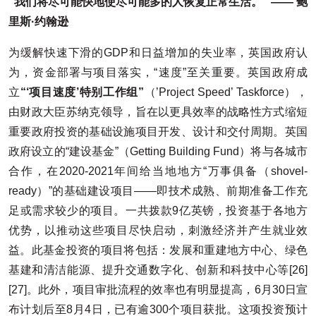
“我们将尽可能快地使尽可能多的人恢复正常生活。” —— 鲍
里斯·约翰逊
为缓解快速下滑的GDP和日益增加的失业率，英国政府认
为，资金部署与项目落实，“速度”至关重要。英国政府成
立
“‘项目速度’特别工作组”
（’Project Speed’ Taskforce），
由财政大臣苏纳克领导，旨在以更具效率的战略性方式缩短
重要政府投资的基础设施项目开发、设计和交付周期。英国
政府设立的“建设基金”（Getting Building Fund）将与各城市
合作，在2020-2021年间给当地地方“万事俱备（shovel-
ready）”的基础建设项目——即技术成熟、前期准备工作充
足或需求较少的项目。一共拨款9亿英镑，投资基于各地方
优势，以推动这些项目尽快启动，刺激经济并产生就业效
益。此基金投资的项目将包括：发展和重建地方中心、绿色
基建和清洁能源、提升交通数字化、创新和科技中心等[26]
[27]。此外，项目审批流程的效率也有明显提高，6月30日宣
布计划后至8月4日，已有逾300个项目获批。这项投资预计