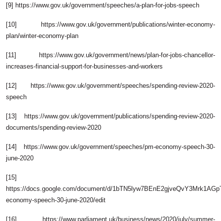
[9] https://www.gov.uk/government/speeches/a-plan-for-jobs-speech
[10] https://www.gov.uk/government/publications/winter-economy-
plan/winter-economy-plan
[11] https://www.gov.uk/government/news/plan-for-jobs-chancellor-
increases-financial-support-for-businesses-and-workers
[12] https://www.gov.uk/government/speeches/spending-review-2020-
speech
[13] https://www.gov.uk/government/publications/spending-review-2020-
documents/spending-review-2020
[14] https://www.gov.uk/government/speeches/pm-economy-speech-30-
june-2020
[15]
https://docs.google.com/document/d/1bTN5lyw7BEnE2gjveQvY3Mrk1AGpT
economy-speech-30-june-2020/edit
[16] https://www.parliament.uk/business/news/2020/july/summer-