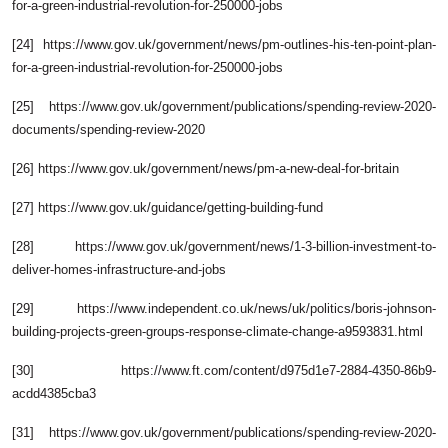
for-a-green-industrial-revolution-for-250000-jobs
[24] https://www.gov.uk/government/news/pm-outlines-his-ten-point-plan-
for-a-green-industrial-revolution-for-250000-jobs
[25] https://www.gov.uk/government/publications/spending-review-2020-
documents/spending-review-2020
[26] https://www.gov.uk/government/news/pm-a-new-deal-for-britain
[27] https://www.gov.uk/guidance/getting-building-fund
[28] https://www.gov.uk/government/news/1-3-billion-investment-to-
deliver-homes-infrastructure-and-jobs
[29] https://www.independent.co.uk/news/uk/politics/boris-johnson-
building-projects-green-groups-response-climate-change-a9593831.html
[30] https://www.ft.com/content/d975d1e7-2884-4350-86b9-
acdd4385cba3
[31] https://www.gov.uk/government/publications/spending-review-2020-