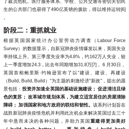
了裁员危机。医疗服务体系、学校、公共交通等密切关切民
生的公共部门也获得了490亿英镑的拨款，得以维持运转[6]
。
阶段二：重抓就业
根据英国国家统计办公室劳动力调查（Labour Force
Survey）的数据显示，自新冠肺炎疫情爆发以来，英国失业
率持续上升。第三季度失业率为4.8%，约162万人失业，较
上一季度增加24.3，比去年同期增加31.8万[7] 。6 月30日，
英国首相鲍里斯·约翰逊宣布了以“建设、建设、再建设
（Build, Build, Build）”为主题的刺激经济“新政”，提出的愿
景包括：
投资并加速全英国的基础设施建设； 促进清洁且绿
色的复苏； 改革城市规划体系，为建立适宜居住的房屋清除
障碍； 加强国家和地方政府的联结和韧性。
该系列计划旨在
战胜新冠肺炎疫情危机并利用此次机会来解决英国过去三十
年中悬而未决的各种问题，并助力英国
重建得更加美好