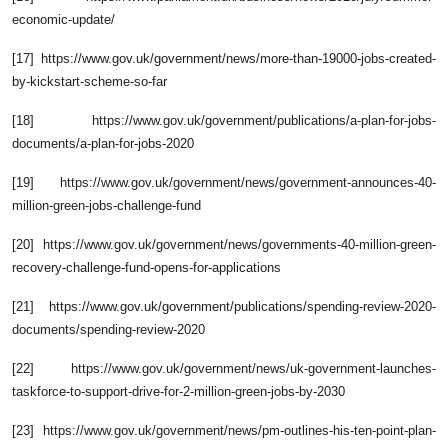
economic-update/
[17] https://www.gov.uk/government/news/more-than-19000-jobs-created-
by-kickstart-scheme-so-far
[18] https://www.gov.uk/government/publications/a-plan-for-jobs-
documents/a-plan-for-jobs-2020
[19] https://www.gov.uk/government/news/government-announces-40-
million-green-jobs-challenge-fund
[20] https://www.gov.uk/government/news/governments-40-million-green-
recovery-challenge-fund-opens-for-applications
[21] https://www.gov.uk/government/publications/spending-review-2020-
documents/spending-review-2020
[22] https://www.gov.uk/government/news/uk-government-launches-
taskforce-to-support-drive-for-2-million-green-jobs-by-2030
[23] https://www.gov.uk/government/news/pm-outlines-his-ten-point-plan-