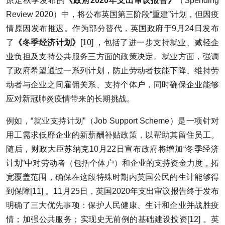
原定秋季发布的
《政府2020年支出审议报告》
（Spending
Review 2020）中，将公布英国第三阶段“重建”计划，但因疫
情原因发布推迟。作为部分替代，英国政府于9月24日发布
了
《冬季经济计划》
[10] ，包括了进一步支持就业、减轻企
业负担及支持公共服务三方面的政策决定。就业方面，强调
了政府希望通过一系列计划，防止劳动者技能下降、维持劳
动者与企业之间雇佣关系、支持个体户，同时确保企业能够
应对新冠肺炎疫情带来的长期挑战。
例如，“就业支持计划”（Job Support Scheme）是一项针对
用工需求低靡企业的新薪酬补贴政策，以帮助其留住员工。
随后，财政大臣苏纳克10月22日宣布政府将增加“冬季经济
计划”中对劳动者（包括个体户）和企业的支持资金力度，拓
宽覆盖范围，确保在这段特殊时期内英国公民的生计能够得
到保障[11] 。11月25日，英国2020年支出审议报告终于发布
明确了三大优先事项：保护人民健康、生计和企业并战胜疫
情；加强公共服务；实现史无前例的基础建设投资[12] 。英