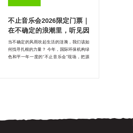
不止音乐会2026限定门票｜
在不确定的浪潮里，听见因
勇气而起的韧性回响
当不确定的风雨吹起生活的涟漪，我们该如
何找寻扎根的力量？ 今年，国际环保机构绿
色和平一年一度的“不止音乐会”现场，把源
自海南大山深处的“韧性种子”带回了城市。
我们想邀请你共同聆听它肆意生长的声音。
“不止”，取自Bridge的谐音。绿色和平以船
起航，舰桥（Bridge）作为船的核心，亦有
连接之意。我 […]