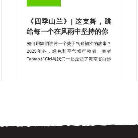
《四季山兰》| 这支舞，跳
给每一个在风雨中坚持的你
如何用舞蹈讲述一个关于气候韧性的故事？
2025年冬，绿色和平气候行动者、舞者
Taotao和Cici与我们一起走访了海南省白沙
黎族自治县青松乡，认识了这里独特的珍稀
稻种——山兰稻。 山兰稻是一种耐旱、耐
瘠、颇具气候韧性的山地旱稻，其衍生的山
兰稻作文化，也是海南黎族传承千年的非遗
文化。 在疾风骤雨中， […]