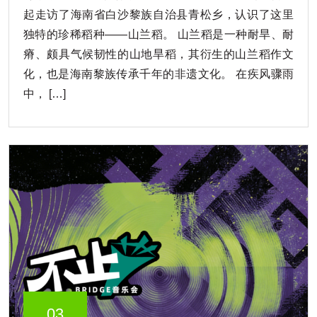
起走访了海南省白沙黎族自治县青松乡，认识了这里
独特的珍稀稻种——山兰稻。 山兰稻是一种耐旱、耐
瘠、颇具气候韧性的山地旱稻，其衍生的山兰稻作文
化，也是海南黎族传承千年的非遗文化。 在疾风骤雨
中， […]
03