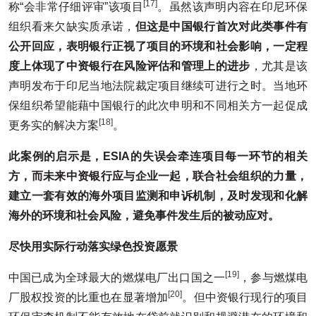
[17]
称“会非常仔细评审”该项目
。虽然该声明内容在印尼环保
组织看来欠缺实质承诺，
但这是中国银行首次对此类事件有
公开回应，表明银行正视了项目的环境和社会影响，一定程
度上
体现了中资银行在风险评估和管理上的进步
，尤其是该
声明发布于印尼当地法院裁定项目继续可进行之时。当地环
保组织希望能藉中国银行的此次申明和不同相关方一起促成
[18]
更务实的解决方案
。
此案例的启示是，ESIA
的失误会牵连项目每一环节的相关
方
，而未来中资银行应与企业一起，联合社会组织的力量，
建立一套有效的海外项目监测和申诉机制，及时发现和化解
海外的环境和社会风险，避免事件发生后的被动应对。
尽快用实际行动落实绿色投资愿景
[19]
中国已成为全球最大的燃煤电厂出口国之一
，参与燃煤电
[20]
厂股权投资的比重也在显著增加
。但中资银行现行的项目