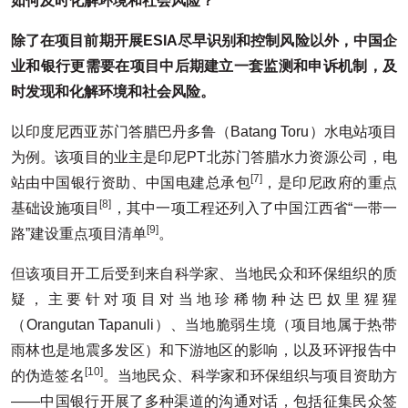
如何及时化解环境和社会风险？
除了在项目前期开展ESIA尽早识别和控制风险以外，中国企
业和银行更需要在项目中后期建立一套监测和申诉机制，及
时发现和化解环境和社会风险。
以印度尼西亚苏门答腊巴丹多鲁（Batang Toru）水电站项目
为例。该项目的业主是印尼PT北苏门答腊水力资源公司，电
[7]
站由中国银行资助、中国电建总承包
，是印尼政府的重点
[8]
基础设施项目
，其中一项工程还列入了中国江西省“一带一
[9]
路”建设重点项目清单
。
但该项目开工后受到来自科学家、当地民众和环保组织的质
疑，主要针对项目对当地珍稀物种达巴奴里猩猩
（Orangutan Tapanuli）、当地脆弱生境（项目地属于热带
雨林也是地震多发区）和下游地区的影响，以及环评报告中
[10]
的伪造签名
。当地民众、科学家和环保组织与项目资助方
——中国银行开展了多种渠道的沟通对话，包括征集民众签