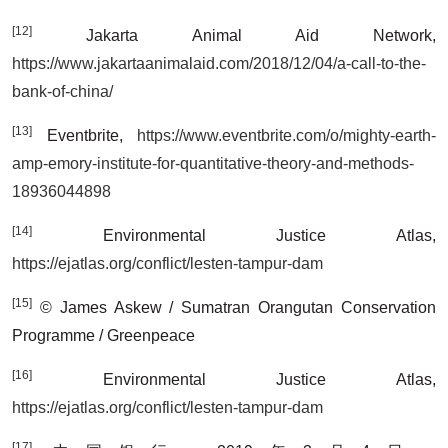
[12]
Jakarta Animal Aid Network,
https://www.jakartaanimalaid.com/2018/12/04/a-call-to-the-
bank-of-china/
[13]
Eventbrite,
https://www.eventbrite.com/o/mighty-earth-
amp-emory-institute-for-quantitative-theory-and-methods-
18936044898
[14]
Environmental Justice Atlas,
https://ejatlas.org/conflict/lesten-tampur-dam
[15]
© James Askew / Sumatran Orangutan Conservation
Programme / Greenpeace
[16]
Environmental Justice Atlas,
https://ejatlas.org/conflict/lesten-tampur-dam
[17]