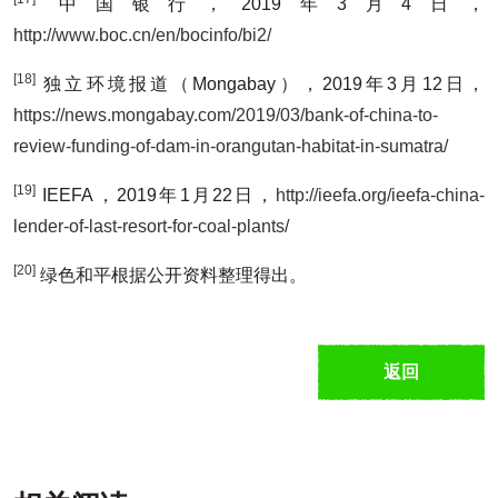
中国银行，2019年3月4日，
http://www.boc.cn/en/bocinfo/bi2/
[18]
独立环境报道（Mongabay），2019年3月12日，
https://news.mongabay.com/2019/03/bank-of-china-to-
review-funding-of-dam-in-orangutan-habitat-in-sumatra/
[19]
IEEFA，2019年1月22日，
http://ieefa.org/ieefa-china-
lender-of-last-resort-for-coal-plants/
[20]
绿色和平根据公开资料整理得出。
返回