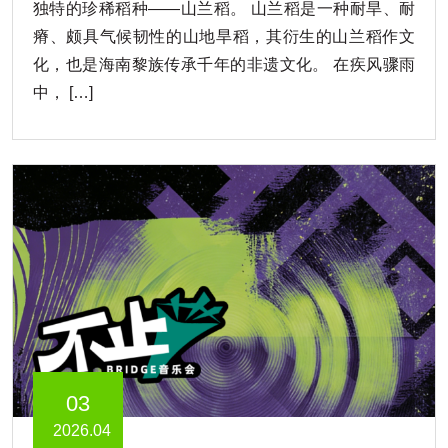
独特的珍稀稻种——山兰稻。 山兰稻是一种耐旱、耐
瘠、颇具气候韧性的山地旱稻，其衍生的山兰稻作文
化，也是海南黎族传承千年的非遗文化。 在疾风骤雨
中， […]
03
2026.04