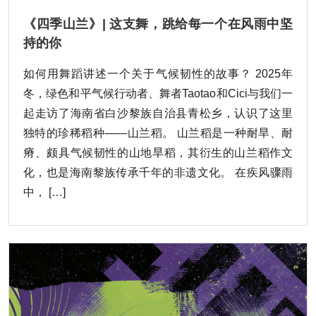
《四季山兰》| 这支舞，跳给每一个在风雨中坚
持的你
如何用舞蹈讲述一个关于气候韧性的故事？ 2025年
冬，绿色和平气候行动者、舞者Taotao和Cici与我们一
起走访了海南省白沙黎族自治县青松乡，认识了这里
独特的珍稀稻种——山兰稻。 山兰稻是一种耐旱、耐
瘠、颇具气候韧性的山地旱稻，其衍生的山兰稻作文
化，也是海南黎族传承千年的非遗文化。 在疾风骤雨
中， […]