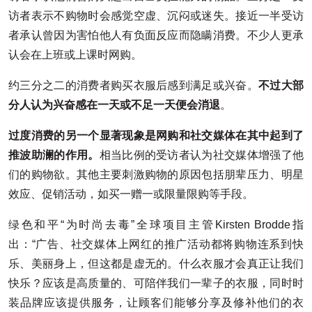
访者表示不购物时会感觉空虚、沉闷或迷失。接近一半受访
者承认曾因为害怕他人有负面反应而隐瞒消费。不少人更承
认会在上班或上课时网购。
约三分之二的消费者购买衣服后感到满足或兴奋。
不过大部
分人认为兴奋感在一天或不足一天便会消退
。
过度消费的另一个显著现象是网购和社交媒体在其中起到了
推波助澜的作用。
相当比例的受访者认为社交媒体增强了他
们的购物欲。其他主要刺激购物的原因包括朋辈压力、明星
效应、促销活动，如买一赠一或限量限购等手段。
绿色和平“为时尚去毒”全球项目主管Kirsten Brodde指
出：“广告、社交媒体上网红的推广活动都将购物连系到快
乐、美丽身上，但这都是虚无的。什么衣服才会真正让我们
快乐？应该是高质量的、可陪伴我们一辈子的衣服，同时时
装品牌应该提供服务，让顾客们能够分享及修补他们的衣