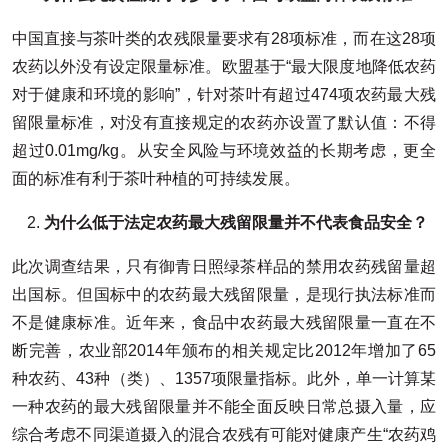
中国直接与茶叶类的农残限量要求有28项标准，而在这28项
农药以外没有设定限量标准。欧盟基于“最大限度地降低农药
对于健康和环境的影响”，针对茶叶有超过474项农药最大残
留限量标准，对没有直接规定的农药亦设置了默认值：不得
超过0.01mg/kg。从安全风险与环境效益的长期考虑，更全
面的标准有利于茶叶种植的可持续发展。
为什么低于法定农药最大残留限量并不代表食品安全？
此次调查结果，只有御青日照绿茶样品的禁用农药残留量超
出国标。但国标中的农药最大残留限量，是现行执法标准而
不是健康标准。近年来，食品中农药最大残留限量一直在不
断完善，农业部2014年颁布的相关规定比2012年增加了65
种农药、43种（类）、1357项限量指标。此外，单一计算某
一种农药的最大残留限量并不能全面反映日常总摄入量，应
综合考虑不同渠道摄入的混合农残有可能对健康产生“农药鸡