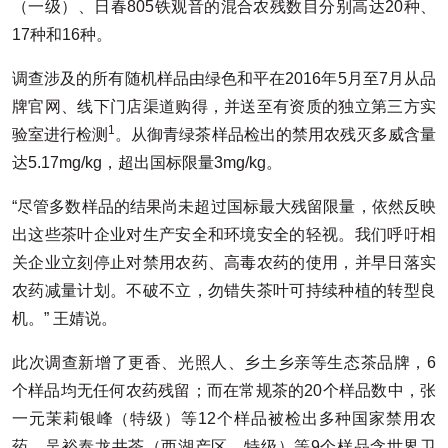
（一级）、日春805铁观音的混合农残数目分别高达20种、
17种和16种。
调查涉及的所有随机样品由绿色和平在2016年5月至7月从品
牌官网、线下门店渠道购得，并送至有资质的独立第三方实
1
验室进行检测
。从御青绿茶样品检出的禁用农残灭多威含量
达5.17mg/kg，超出国标限量3mg/kg。
“尽管多数样品的结果尚未超过国标最大残留限量，依然反映
出这些茶叶企业对生产安全和环境安全的轻视。我们呼吁相
关企业立刻停止对禁用农药、高毒农药的使用，并早日落实
农药减量计划。不破不立，勿错失茶叶可持续种植的转型良
机。” 王婧说。
此次调查新增了更香、光照人、乡土乡亲等生态茶品牌，6
个样品均无任何农药残留；而在常规茶的20个样品数中，张
一元茉莉银峰（特级）等12个样品被检出多种国家禁用农
药，吴裕泰龙井茶（西湖产区，特级）等9个样品含世界卫