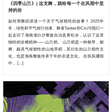
《四季山兰》| 这支舞，跳给每一个在风雨中坚
持的你
如何用舞蹈讲述一个关于气候韧性的故事？ 2025年
冬，绿色和平气候行动者、舞者Taotao和Cici与我们一
起走访了海南省白沙黎族自治县青松乡，认识了这里
独特的珍稀稻种——山兰稻。 山兰稻是一种耐旱、耐
瘠、颇具气候韧性的山地旱稻，其衍生的山兰稻作文
化，也是海南黎族传承千年的非遗文化。 在疾风骤雨
中， […]