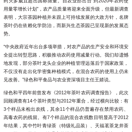
药灭多威且超出国标限量。自农业部出台“到2020年农药使
用量零增长计划”，农产品质量将迎来全面升级，但最新调查
表明，大宗茶园种植并未跟上可持续发展的大政方针，名牌
茶叶仍在依赖化学防治，而新兴生态茶园已呈现新的发展态
势。
“中央政府近年出台多项举措，对农产品的生产安全和环境安
全提出转型思路，积极推动农药使用减量行动。我们却遗憾
地发现，部分茶叶龙头企业的种植管理远落后于国家政策，
不仅没有走出化学密集种植模式，在混合农药的使用上仍未
见改善。”绿色和平食品与农业资深项目主任王婧说。
绿色和平四年前曾发布《2012年茶叶农药调查报告》，此次
回顾调查有14个茶叶类型与2012年重合，经过横向比较：有
3个样品未检出农残，其余11个样品仍普遍存在禁用农药、
高毒农药的残留。有7个样品的混合农残数目明显高于2012
年结果，其中竹叶青绿茶（特级礼品装）、天福茗茶龙井茶