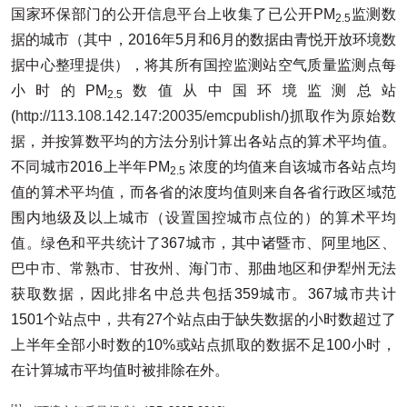
国家环保部门的公开信息平台上收集了已公开PM
监测数
2.5
据的城市（其中，2016年5月和6月的数据由青悦开放环境数
据中心整理提供），将其所有国控监测站空气质量监测点每
小时的PM
数值从中国环境监测总站
2.5
(
http://113.108.142.147:20035/emcpublish/
)抓取作为原始数
据，并按算数平均的方法分别计算出各站点的算术平均值。
不同城市2016上半年PM
浓度的均值来自该城市各站点均
2.5
值的算术平均值，而各省的浓度均值则来自各省行政区域范
围内地级及以上城市（设置国控城市点位的）的算术平均
值。绿色和平共统计了367城市，其中诸暨市、阿里地区、
巴中市、常熟市、甘孜州、海门市、那曲地区和伊犁州无法
获取数据，因此排名中总共包括359城市。367城市共计
1501个站点中，共有27个站点由于缺失数据的小时数超过了
上半年全部小时数的10%或站点抓取的数据不足100小时，
在计算城市平均值时被排除在外。