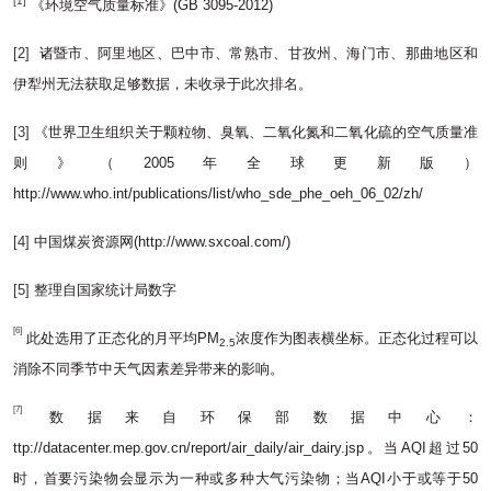
[1]
《环境空气质量标准》(GB 3095-2012)
[2]
诸暨市、阿里地区、巴中市、常熟市、甘孜州、海门市、那曲地区和
伊犁州无法获取足够数据，未收录于此次排名。
[3]
《世界卫生组织关于颗粒物、臭氧、二氧化氮和二氧化硫的空气质量准
则》（2005年全球更新版）
http://www.who.int/publications/list/who_sde_phe_oeh_06_02/zh/
[4]
中国煤炭资源网(http://www.sxcoal.com/)
[5]
整理自国家统计局数字
[6]
此处选用了正态化的月平均PM
浓度作为图表横坐标。正态化过程可以
2.5
消除不同季节中天气因素差异带来的影响。
[7]
数据来自环保部数据中心：
ttp://datacenter.mep.gov.cn/report/air_daily/air_dairy.jsp。当AQI超过50
时，首要污染物会显示为一种或多种大气污染物；当AQI小于或等于50