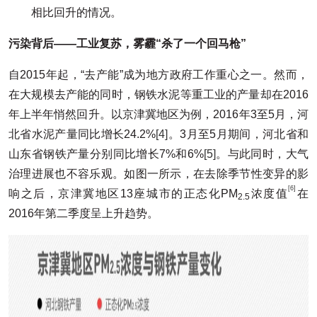
相比回升的情况。
污染背后
——工业复苏，雾霾“杀了一个回马枪”
自2015年起，“去产能”成为地方政府工作重心之一。然而，
在大规模去产能的同时，钢铁水泥等重工业的产量却在2016
年上半年悄然回升。以京津冀地区为例，2016年3至5月，河
北省水泥产量同比增长24.2%
[4]
。3月至5月期间，河北省和
山东省钢铁产量分别同比增长7%和6%
[5]
。与此同时，大气
治理进展也不容乐观。如图一所示，在去除季节性变异的影
[6]
响之后，京津冀地区13座城市的正态化PM
浓度值
在
2.5
2016年第二季度呈上升趋势。