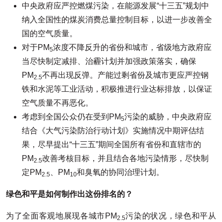
中央政府应严控燃煤污染，在能源发展“十三五”规划中
纳入全国性的煤炭消费总量控制目标，以进一步改善全
国的空气质量。
对于PM
浓度不降反升的省份和城市，省级地方政府应
5
当尽快制定减排、治霾计划并加强政策落实，确保
PM
不再出现反弹。产能过剩省份及城市更应严控钢
2.5
铁和水泥等工业活动，积极推进行业达标排放，以保证
空气质量不再恶化。
考虑到全国公众仍在受到PM
污染的威胁，中央政府应
5
结合《大气污染防治行动计划》实施情况中期评估结
果，尽早提出“十三五”期间全国所有省份和直辖市的
PM
改善考核目标，并且结合各地污染情形，尽快制
2.5
定PM
、PM
和臭氧的协同治理计划。
2.5
10
绿色和平是如何制作出这份排名的？
为了全面客观地展现各城市PM
污染的状况，绿色和平从
2.5