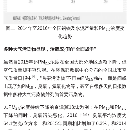
图二 2014年至2016年全国钢铁及水泥产量和PM
浓度变
2.5
化趋势
多种大气污染物显现
，治霾应打响
“全面战争”
虽然自2015年起PM
浓度在全国大部分地区逐渐下降，但
2.5
空气质量却不容乐观。在环保部数据中心公布的全国城市空
[7]
气质量日报中
，“首要污染物”不再由PM
独占，而是间或
2.5
出现了如PM
，臭氧，氮氧化物等，甚至在很多天的日报数
10
据中多种大气污染物并列为首要污染物。
以PM
浓度持续下降的京津冀13城为例：在PM
和PM
2.5
10
2.5
下降的同时，臭氧污染恶化。2016上半年臭氧平均浓度为
64.1微克/立方米，和2015年同期相比增加了6.3%，和2014