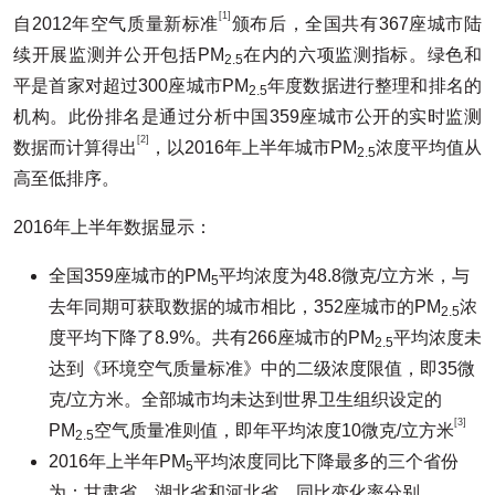
[1]
自2012年空气质量新标准
颁布后，全国共有367座城市陆
续开展监测并公开包括PM
在内的六项监测指标。绿色和
2.5
平是首家对超过300座城市PM
年度数据进行整理和排名的
2.5
机构。此份排名是通过分析中国359座城市公开的实时监测
[2]
数据而计算得出
，以2016年上半年城市PM
浓度平均值从
2.5
高至低排序。
2016年上半年数据显示：
全国359座城市的PM
平均浓度为48.8微克/立方米，与
5
去年同期可获取数据的城市相比，352座城市的PM
浓
2.5
度平均下降了8.9%。共有266座城市的PM
平均浓度未
2.5
达到《环境空气质量标准》中的二级浓度限值，即35微
克/立方米。全部城市均未达到世界卫生组织设定的
[3]
PM
空气质量准则值，即年平均浓度10微克/立方米
2.5
2016年上半年PM
平均浓度同比下降最多的三个省份
5
为：甘肃省、湖北省和河北省，同比变化率分别