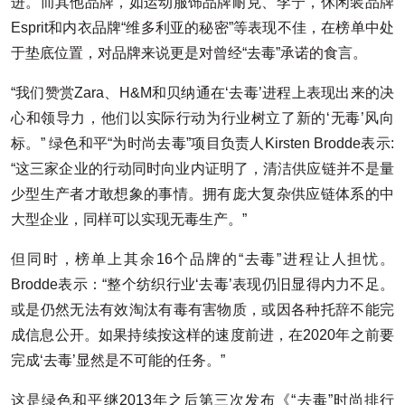
进。而其他品牌，如运动服饰品牌耐克、李宁，休闲装品牌
Esprit和内衣品牌“维多利亚的秘密”等表现不佳，在榜单中处
于垫底位置，对品牌来说更是对曾经“去毒”承诺的食言。
“我们赞赏Zara、H&M和贝纳通在‘去毒’进程上表现出来的决
心和领导力，他们以实际行动为行业树立了新的‘无毒’风向
标。” 绿色和平“为时尚去毒”项目负责人Kirsten Brodde表示:
“这三家企业的行动同时向业内证明了，清洁供应链并不是量
少型生产者才敢想象的事情。拥有庞大复杂供应链体系的中
大型企业，同样可以实现无毒生产。”
但同时，榜单上其余16个品牌的“去毒”进程让人担忧。
Brodde表示：“整个纺织行业‘去毒’表现仍旧显得内力不足。
或是仍然无法有效淘汰有毒有害物质，或因各种托辞不能完
成信息公开。如果持续按这样的速度前进，在2020年之前要
完成‘去毒’显然是不可能的任务。”
这是绿色和平继2013年之后第三次发布《“去毒”时尚排行