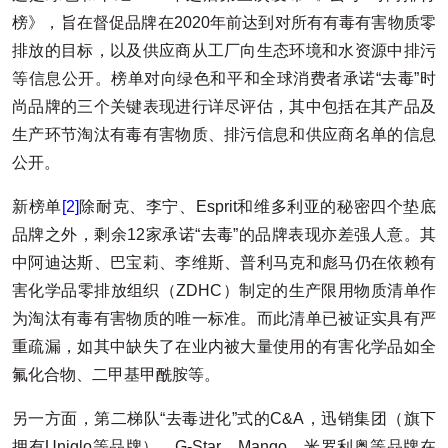
榜》，旨在督促品牌在2020年前达到对所有有毒有害物质零
排放的目标，以及供应商从工厂向生态环境和水资源中排污
等信息公开。榜单对向绿色和平和全球消费者承诺“去毒”时
尚品牌的三个关键表现进行详尽评估，其中包括在其产品及
生产环节淘汰有毒有害物质、排污信息和供应商名单的信息
公开。
新榜单
[2]
除耐克、李宁、Esprit和维多利亚的秘密四个垫底
品牌之外，剩余12家承诺“去毒”的品牌表现亦差强人意。其
中阿迪达斯、巴宝莉、李维斯、普利马克和彪马仍在依赖有
害化学品零排放组织（ZDHC）制定的生产限用物质清单作
为淘汰有毒有害物质的唯一标准。而此清单已被证实具有严
重疏漏，如其中缺失了在业内被大量使用的有害化学品如全
氟化合物、二甲基甲酰胺等。
另一方面，第二梯队“去毒进化”式的C&A，迅销集团（旗下
拥有Uniqlo等品牌），G-Star，Mango，米罗利奥等品牌在