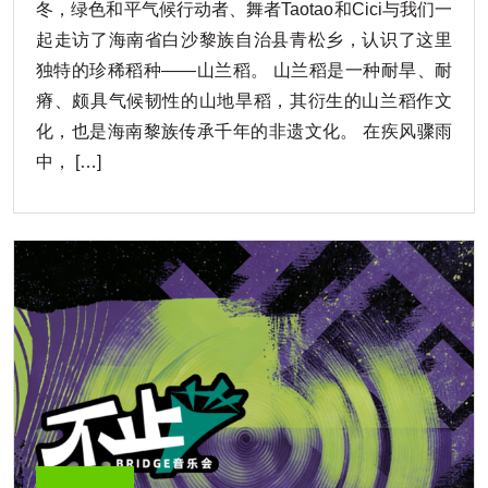
冬，绿色和平气候行动者、舞者Taotao和Cici与我们一
起走访了海南省白沙黎族自治县青松乡，认识了这里
独特的珍稀稻种——山兰稻。 山兰稻是一种耐旱、耐
瘠、颇具气候韧性的山地旱稻，其衍生的山兰稻作文
化，也是海南黎族传承千年的非遗文化。 在疾风骤雨
中， […]