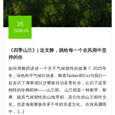
15
2026.04
《四季山兰》| 这支舞，跳给每一个在风雨中坚
持的你
如何用舞蹈讲述一个关于气候韧性的故事？ 2025年
冬，绿色和平气候行动者、舞者Taotao和Cici与我们一
起走访了海南省白沙黎族自治县青松乡，认识了这里
独特的珍稀稻种——山兰稻。 山兰稻是一种耐旱、耐
瘠、颇具气候韧性的山地旱稻，其衍生的山兰稻作文
化，也是海南黎族传承千年的非遗文化。 在疾风骤雨
中， […]