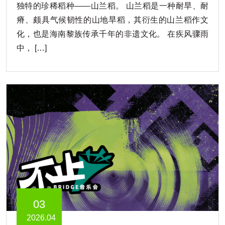
独特的珍稀稻种——山兰稻。 山兰稻是一种耐旱、耐
瘠、颇具气候韧性的山地旱稻，其衍生的山兰稻作文
化，也是海南黎族传承千年的非遗文化。 在疾风骤雨
中， […]
03
2026.04