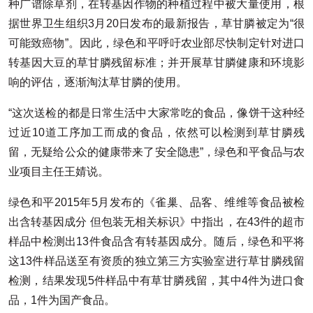
种广谱除草剂，在转基因作物的种植过程中被大量使用，根
据世界卫生组织3月20日发布的最新报告，草甘膦被定为“很
可能致癌物”。因此，绿色和平呼吁农业部尽快制定针对进口
转基因大豆的草甘膦残留标准；并开展草甘膦健康和环境影
响的评估，逐渐淘汰草甘膦的使用。
“这次送检的都是日常生活中大家常吃的食品，像饼干这种经
过近10道工序加工而成的食品，依然可以检测到草甘膦残
留，无疑给公众的健康带来了安全隐患”，绿色和平食品与农
业项目主任王婧说。
绿色和平2015年5月发布的《雀巢、品客、维维等食品被检
出含转基因成分 但包装无相关标识》中指出，在43件的超市
样品中检测出13件食品含有转基因成分。随后，绿色和平将
这13件样品送至有资质的独立第三方实验室进行草甘膦残留
检测，结果发现5件样品中有草甘膦残留，其中4件为进口食
品，1件为国产食品。