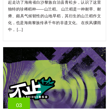
起走访了海南省白沙黎族自治县青松乡，认识了这里
独特的珍稀稻种——山兰稻。 山兰稻是一种耐旱、耐
瘠、颇具气候韧性的山地旱稻，其衍生的山兰稻作文
化，也是海南黎族传承千年的非遗文化。 在疾风骤雨
中， […]
03