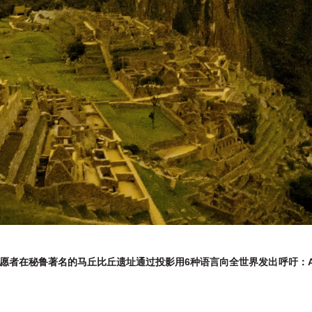
者在秘鲁著名的马丘比丘遗址通过投影用6种语言向全世界发出呼吁：Act fo
。