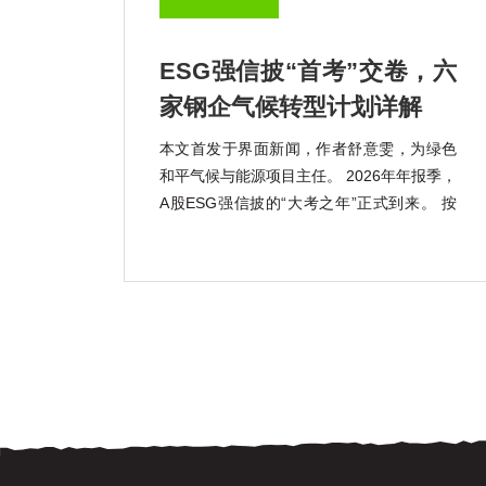
ESG强信披“首考”交卷，六
家钢企气候转型计划详解
本文首发于界面新闻，作者舒意雯，为绿色
和平气候与能源项目主任。 2026年年报季，
A股ESG强信披的“大考之年”正式到来。 按
照《上市公司可持续发展报告指引》的强制
披露要求，宝钢股份(600019.SH)、包钢股
份(600010.SH)、鞍钢股份(000898.SZ)、马
钢股份(600808.SH) […]