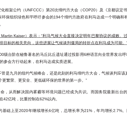
化框架公约（UNFCCC）第20次缔约方大会（COP20）及《京都议定书》
国际环保组织绿色和平呼吁参会的194个缔约方政府在利马达成一个明确和
。
in Kaiser
）表示：“利马气候大会直接决定明年巴黎协议的成败。
排目标的相关意向
，这些进展让气候谈判僵局的转折点在利马成为可能。
级台阶在秘鲁著名的马丘比丘遗址通过投影用6种语言向全世界发出呼吁：Act f
会的参会方行动起来，在利马达成实质进展。
）也表示：“不管是九月的纽约气候峰会，还是此刻的利马缔约方大会，气候谈判应
个更繁荣、更安全、更低碳环保的世界的第一步。”
命，从而解决国内雾霾等环境问题已经成为共识。而国务院最新出台的《能源
在42亿吨，比重控制在62%以内。
的基础上至2020年继续增长6亿吨，总增长率为21%，年均增长2.7