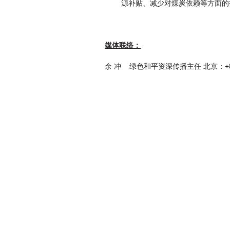
源补贴、减少对煤炭依赖等方面的
媒体联络：
余 冲 绿色和平资深传播主任 北京：+86-138