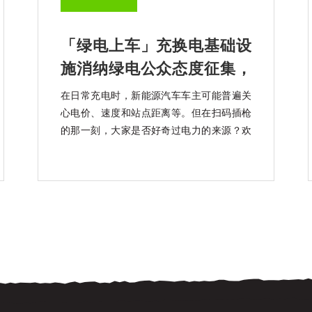
「绿电上车」充换电基础设
施消纳绿电公众态度征集，
知乎上线中
在日常充电时，新能源汽车车主可能普遍关
心电价、速度和站点距离等。但在扫码插枪
的那一刻，大家是否好奇过电力的来源？欢
迎大家参加「绿电上车」充换电基础设施消
纳绿电公众态度征集活动。