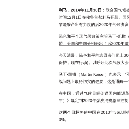
利马，
2014
年
11
月
30
日：
联合国气候变
时间12月1日在秘鲁首都利马开幕。
黎能够产出有力度的后2020年气候协议
绿色和平全球气候政策主管马丁•凯撒（Mart
盟、美国和中国分别做出了后2020
年减
今天清晨，绿色和平的志愿者们爬上3000
保护，现在行动)。以呼吁此次气候大
马丁•凯撒（Martin Kaiser
战问题上取得切实的进展，这是通向一
在中国，通过气候目标倒逼国内能源革
年）》规定到2020年煤炭消费总量控制
这两个目标将使中国在2013年36亿吨
3%。