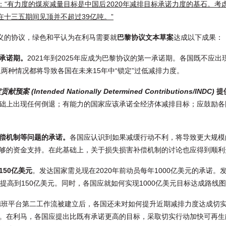
“有力度的煤炭减量目标是中国后2020
年减排目标承诺力度的基石。考
在十三五期间见顶并不超过39
亿吨。”
义的协议，绿色和平认为在利马需要就
巴黎协议文本草案
达成以下成果：
承诺期。
2021年到2025年应成为巴黎协议的第一承诺期。各国既不应
上两种情况都将导致各国在未来15年中“锁定”过低减排力度。
预案 (Intended Nationally Determined Contributions/INDC)
提
础上出现任何倒退；有能力的国家应该承诺全经济体减排目标；应鼓励各
偿机制等问题的承诺。
各国应认识到如果减缓行动不利，将导致更大规模
够的资金支持。在此基础上，关于损失损害补偿机制的讨论也应得到顺利
150
亿美元
。发达国家需兑现在2020年前动员每年1000亿美元的承诺
提高到150亿美元。同时，各国应就如何实现1000亿美元目标达成路线
德班平台第二工作流被建立后，各国还未对如何提升近期减排力度达成切
。在利马，各国应提出比既有承诺更高的目标，采取切实行动加快可再生