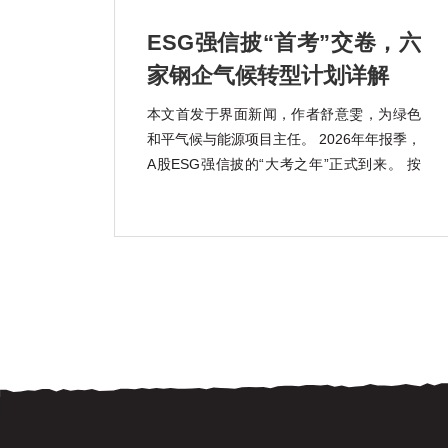
ESG强信披“首考”交卷，六
家钢企气候转型计划详解
本文首发于界面新闻，作者舒意雯，为绿色
和平气候与能源项目主任。 2026年年报季，
A股ESG强信披的“大考之年”正式到来。 按
照《上市公司可持续发展报告指引》的强制
披露要求，宝钢股份(600019.SH)、包钢股
份(600010.SH)、鞍钢股份(000898.SZ)、马
钢股份(600808.SH) […]