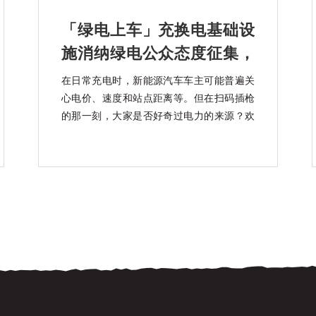
「绿电上车」充换电基础设
施消纳绿电公众态度征集，
知乎上线中
在日常充电时，新能源汽车车主可能普遍关
心电价、速度和站点距离等。但在扫码插枪
的那一刻，大家是否好奇过电力的来源？欢
迎大家参加「绿电上车」充换电基础设施消
纳绿电公众态度征集活动。