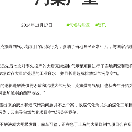
2014年11月17日
#气候与能源
#资讯
“克旗煤制气示范项目的污染行为，影响了当地居民正常生活，与国家治
和平调查员先后七次对率先投产的大唐克旗煤制气示范项目进行了实地调查和
发塘贮存大量难处理的工业废水，并且长期超标排放烟气污染空气。
展的逻辑是解决供需矛盾和治理大气污染，克旗煤制气项目也从去年开始
境更加脆弱的西部地区。”
露出来的废水和烟气污染问题并不是个案，以煤气化为龙头的煤化工项
污染，云南寻甸煤气化项目空气污染等案例。
题不解决就大规模发展，前车可鉴，正在急于上马的大量煤制气项目会在所