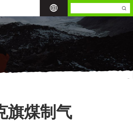
克旗煤制气