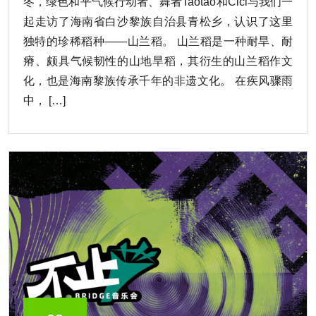
冬，绿色和平气候行动者、舞者Taotao和Cici与我们一
起走访了海南省白沙黎族自治县青松乡，认识了这里
独特的珍稀稻种——山兰稻。 山兰稻是一种耐旱、耐
瘠、颇具气候韧性的山地旱稻，其衍生的山兰稻作文
化，也是海南黎族传承千年的非遗文化。 在疾风骤雨
中， […]