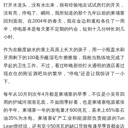
打开水龙头，没有水出来，很有经验地去试试房灯的开关，
没有亮，停电了。瞬间，我所知道的那个九年以前的柬埔寨
回到面前。在2004年的春天，我在金边和暹粒各住了一周
半，停电基本是每天要不定期的约会，短则十几分钟长则几
小时。
作为在极度缺水的黄土高原上长大的孩子，用一小瓶盖水刷
牙用剩下的100毫升蘸湿毛巾擦擦脸，我相当熟练地完成了
早起的卫生工作。不过，看过昨晚那些灯火通明的酒店看过
现在住的附近酒吧街的繁华，“停电”还是让我惊讶了一小
下。
每年从10月到次年4月都是柬埔寨的旱季，不仅是小吴哥四
周的护城河渐渐见底，不如雨季好看，也是柬埔寨电源紧张
的半年。柬埔寨一年的发电量才600兆瓦，基本上65%靠石
油35%为水电。柬埔寨矿产工业和能源部负责能源的Tun
Lean曾经说，还有至少50兆瓦的缺口导致每逢旱季首都金边