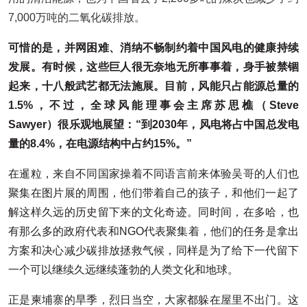
7,000万吨的二氧化碳排放。
可惜的是，并网困难、消纳不畅制约着中国风电的健康持续
发展。有时候，这些巨人很无奈地无所事事着，身手被禁锢
起来，十八般武艺都无法施展。目前，风能只占能源总量的
1.5%
，不过，全球风能理事会主席苏思樵（
Steve
Sawyer
）很乐观地展望：“到
2030
年，风电将占中国总发电
量的
8.4%
，在电源结构中占约
15%
。”
在暹粒，来自不同国家操着不同语言前来体验吴哥的人们也
聚集在图片展的周围，他们带着自己的孩子，和他们一起了
解这样久远的历史留下来的文化奇迹。同时间，在多哈，也
有那么多的政府代表和NGO代表聚集着，他们的任务是拿出
方案和决心减少碳排放拯救气候，同样是为了给下一代留下
一个可以继续久远继续蓬勃的人类文化和地球。
正是柬埔寨的旱季，烈日当空，大家都躲在屋里不出门。这