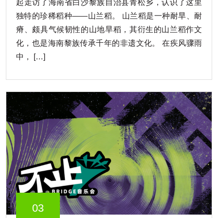
起走访了海南省白沙黎族自治县青松乡，认识了这里
独特的珍稀稻种——山兰稻。 山兰稻是一种耐旱、耐
瘠、颇具气候韧性的山地旱稻，其衍生的山兰稻作文
化，也是海南黎族传承千年的非遗文化。 在疾风骤雨
中， […]
03