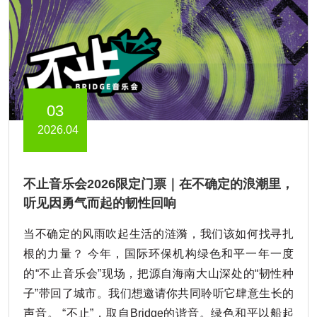
03
2026.04
不止音乐会2026限定门票｜在不确定的浪潮里，
听见因勇气而起的韧性回响
当不确定的风雨吹起生活的涟漪，我们该如何找寻扎
根的力量？ 今年，国际环保机构绿色和平一年一度
的“不止音乐会”现场，把源自海南大山深处的“韧性种
子”带回了城市。我们想邀请你共同聆听它肆意生长的
声音。 “不止”，取自Bridge的谐音。绿色和平以船起