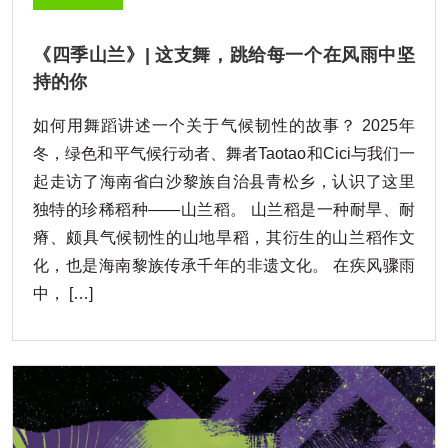
《四季山兰》| 这支舞，跳给每一个在风雨中坚
持的你
如何用舞蹈讲述一个关于气候韧性的故事？ 2025年
冬，绿色和平气候行动者、舞者Taotao和Cici与我们一
起走访了海南省白沙黎族自治县青松乡，认识了这里
独特的珍稀稻种——山兰稻。 山兰稻是一种耐旱、耐
瘠、颇具气候韧性的山地旱稻，其衍生的山兰稻作文
化，也是海南黎族传承千年的非遗文化。 在疾风骤雨
中， […]