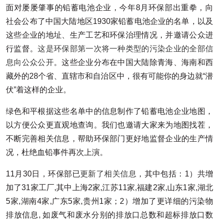
面对屡屡肇事的铅蓄电池企业，今年8月环保部出重拳，向
社会公布了中国大陆地区1930家铅蓄电池企业的名单，以及
这些企业的地址、生产工艺和环保治理情况，并邀请公众进
行监督。
这是环保部第一次将一种类型的污染企业的全部信
息向公众公开
。这些企业分布在中国大陆除青海、海南和西
藏外的28个省、直辖市和自治区中，很有可能你的身边就“潜
伏”着这样的企业。
绿色和平根据这些名单中的信息制作了铅蓄电池企业地图，
以方便公众更直观地查询。我们也邀请大家来为地图找茬，
不断完善相关信息，帮助环保部门更好地监督企业的生产情
况，杜绝血铅事件再次上演。
11月30日，环保部已
更新了相关信息
，其中包括：1）共增
加了31家工厂,其中上海2家,江苏11家,福建2家,山东1家,湖北
5家,湖南4家,广东5家,贵州1家；2）增加了更详细的污染物
排放信息, 如废气和废水分别的排放口总数和超标排放口数