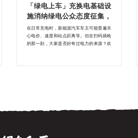
「绿电上车」充换电基础设
施消纳绿电公众态度征集，
知乎上线中
在日常充电时，新能源汽车车主可能普遍关
心电价、速度和站点距离等。但在扫码插枪
的那一刻，大家是否好奇过电力的来源？欢
迎大家参加「绿电上车」充换电基础设施消
纳绿电公众态度征集活动。