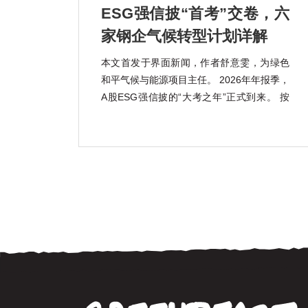
ESG强信披“首考”交卷，六
家钢企气候转型计划详解
本文首发于界面新闻，作者舒意雯，为绿色
和平气候与能源项目主任。 2026年年报季，
A股ESG强信披的“大考之年”正式到来。 按
照《上市公司可持续发展报告指引》的强制
披露要求，宝钢股份(600019.SH)、包钢股
份(600010.SH)、鞍钢股份(000898.SZ)、马
钢股份(600808.SH) […]