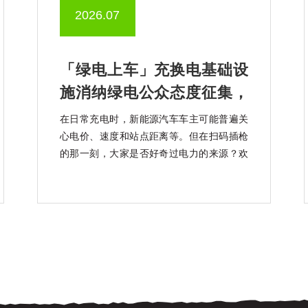
2026.07
「绿电上车」充换电基础设
施消纳绿电公众态度征集，
知乎上线中
在日常充电时，新能源汽车车主可能普遍关
心电价、速度和站点距离等。但在扫码插枪
的那一刻，大家是否好奇过电力的来源？欢
迎大家参加「绿电上车」充换电基础设施消
纳绿电公众态度征集活动。