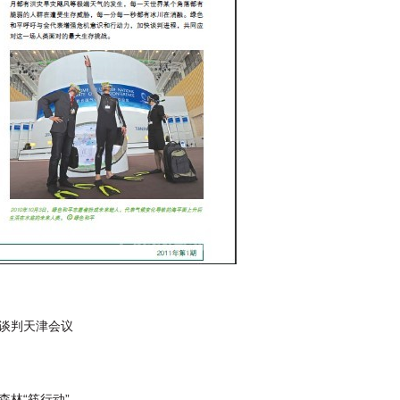
谈判天津会议
林“筷行动”