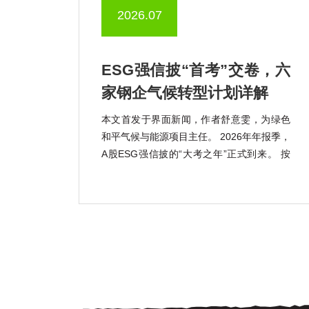
2026.07
ESG强信披“首考”交卷，六
家钢企气候转型计划详解
本文首发于界面新闻，作者舒意雯，为绿色
和平气候与能源项目主任。 2026年年报季，
A股ESG强信披的“大考之年”正式到来。 按
照《上市公司可持续发展报告指引》的强制
披露要求，宝钢股份(600019.SH)、包钢股
份(600010.SH)、鞍钢股份(000898.SZ)、马
钢股份(600808.SH) […]