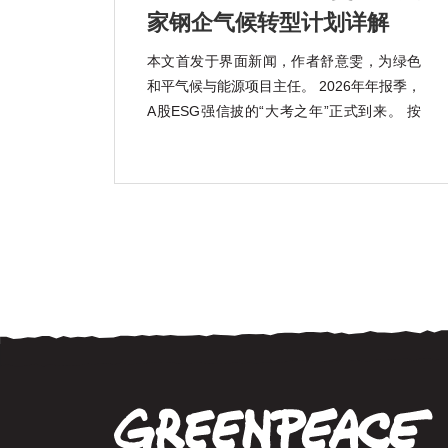
家钢企气候转型计划详解
本文首发于界面新闻，作者舒意雯，为绿色
和平气候与能源项目主任。 2026年年报季，
A股ESG强信披的“大考之年”正式到来。 按
照《上市公司可持续发展报告指引》的强制
披露要求，宝钢股份(600019.SH)、包钢股
份(600010.SH)、鞍钢股份(000898.SZ)、马
钢股份(600808.SH) […]