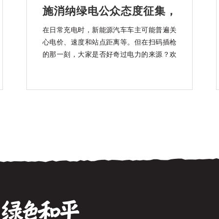
施消纳绿电公众态度征集，
知乎上线中
在日常充电时，新能源汽车车主可能普遍关
心电价、速度和站点距离等。但在扫码插枪
的那一刻，大家是否好奇过电力的来源？欢
迎大家参加「绿电上车」充换电基础设施消
纳绿电公众态度征集活动。