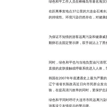
绿色和平工作人员在棒棰岛等著名海滨
在距离事发地点37公里的大连金石滩
的持续性。环境污染仍然存在，对健康
为保证不知情的游客远离污染和健康威
鹅卵石去固定警示牌，双手就沾上了黑
同时，绿色和平也与当地负责油污清理
直接的皮肤接触或呼吸系统进入人体，
韩国在2007年年底遭遇史上最为严
辽宁省省长陈政高近日向市民群众发
验，在提高清污效率的同时，更保护志
绿色和平同时呼吁大连市市民远离污染
游客设立友情提示的警示牌。