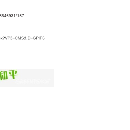
46931*157
.aspx?VP3=CMS&ID=GPIP6