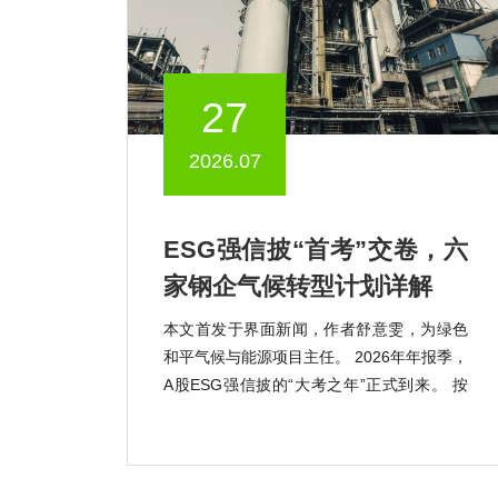
27
2026.07
ESG强信披“首考”交卷，六
家钢企气候转型计划详解
本文首发于界面新闻，作者舒意雯，为绿色
和平气候与能源项目主任。 2026年年报季，
A股ESG强信披的“大考之年”正式到来。 按
照《上市公司可持续发展报告指引》的强制
披露要求，宝钢股份(600019.SH)、包钢股
份(600010.SH)、鞍钢股份(000898.SZ)、马
钢股份(600808.SH) […]