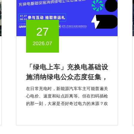
27
2026.07
「绿电上车」充换电基础设
施消纳绿电公众态度征集，
知乎上线中
在日常充电时，新能源汽车车主可能普遍关
心电价、速度和站点距离等。但在扫码插枪
的那一刻，大家是否好奇过电力的来源？欢
迎大家参加「绿电上车」充换电基础设施消
纳绿电公众态度征集活动。