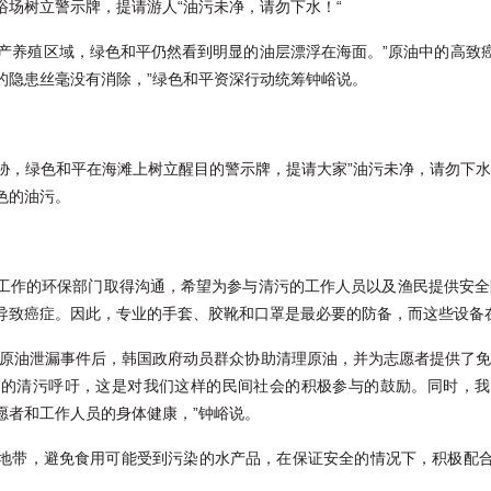
浴场树立警示牌，提请游人“油污未净，请勿下水！“
水产养殖区域，绿色和平仍然看到明显的油层漂浮在海面。”原油中的高致
的隐患丝毫没有消除，”绿色和平资深行动统筹钟峪说。
胁，绿色和平在海滩上树立醒目的警示牌，提请大家”油污未净，请勿下水
色的油污。
工作的环保部门取得沟通，希望为参与清污的工作人员以及渔民提供安全
导致癌症。因此，专业的手套、胶靴和口罩是最必要的防备，而这些设备
重的原油泄漏事件后，韩国政府动员群众协助清理原油，并为志愿者提供了免
出的清污呼吁，这是对我们这样的民间社会的积极参与的鼓励。同时，我
愿者和工作人员的身体健康，”钟峪说。
地带，避免食用可能受到污染的水产品，在保证安全的情况下，积极配