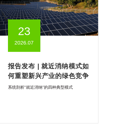
23
2026.07
报告发布 | 就近消纳模式如
何重塑新兴产业的绿色竞争
力？
系统剖析“就近消纳”的四种典型模式