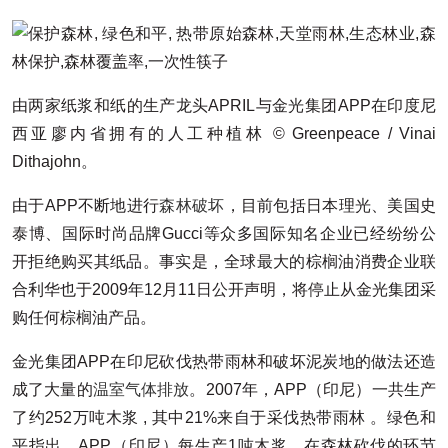
由两家纸浆和纸的生产龙头APRIL与金光集团APP在印度尼
西亚廖内省拥有的人工种植林 © Greenpeace / Vinai
Dithajohn。
由于APP不断地进行
森林破坏
，目前包括日本理光、美国史
泰博、国际时尚品牌Gucci等众多国际知名企业已经纷纷公
开拒绝购买其纸品。事实是，全球最大的棕榈油消费企业联
合利华也于2009年12月11日公开声明，将停止从金光集团采
购任何棕榈油产品。
金光集团APP在印尼砍伐热带雨林和破坏泥炭地的做法还造
成了大量的
温室气体排放
。2007年，APP（印尼）一共生产
了约252万吨木浆 , 其中21%来自于采伐热带雨林 。绿色和
平指出，APP（印尼）每生产1吨木浆，在森林砍伐的环节