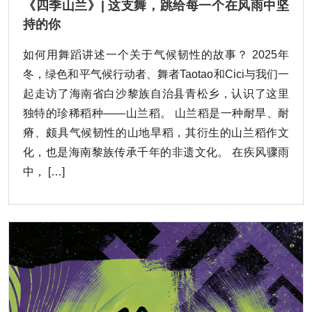
《四季山兰》| 这支舞，跳给每一个在风雨中坚
持的你
如何用舞蹈讲述一个关于气候韧性的故事？ 2025年
冬，绿色和平气候行动者、舞者Taotao和Cici与我们一
起走访了海南省白沙黎族自治县青松乡，认识了这里
独特的珍稀稻种——山兰稻。 山兰稻是一种耐旱、耐
瘠、颇具气候韧性的山地旱稻，其衍生的山兰稻作文
化，也是海南黎族传承千年的非遗文化。 在疾风骤雨
中， […]