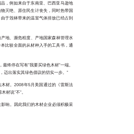
制品，例如来自于东南亚、巴西亚马逊地
植物灭绝、原住民生计丧失，同时热带国
示，由于毁林带来的温室气体排放已经占到
的产地、濒危程度、产地国家森林管理水
一本比较全面的从材种入手的工具书，通
，最终停在写有”我要买绿色木材”一端。
，迈出落实其绿色倡议的切实一步。”
材。2008年5月美国通过的《雷斯法
木材说”不”。
生影响。因此我们的木材企业必须积极采