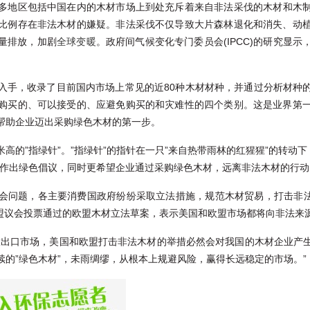
多地区包括中国在内的木材市场上到处充斥着来自非法采伐的木材和木
比例存在非法木材的嫌疑。非法采伐不仅导致大片森林退化和消失、动
量排放，加剧
全球变暖
。政府间气候变化专门委员会(IPCC)的研究显
入手，收录了目前国内市场上常见的近80种木材材种，并通过分析材种
购买的、可以接受的、应避免购买的和灾难性的四个类别。这是业界第
帮助企业迈出采购绿色木材的第一步。
高的”指绿针”。”指绿针”的指针在一只”来自热带雨林的红猩猩”的转动下
就作出绿色倡议，同时更希望企业通过采购绿色木材，远离非法木材的行动
会问题，各主要消费国政府纷纷采取立法措施，规范木材贸易，打击非法木
欧盟议会投票通过的欧盟木材立法草案，表示美国和欧盟市场都将向非法来源
大出口市场，美国和欧盟打击非法木材的举措必然会对我国的木材企业产
续的”绿色木材”，未雨绸缪，从根本上规避风险，赢得长远稳定的市场。”